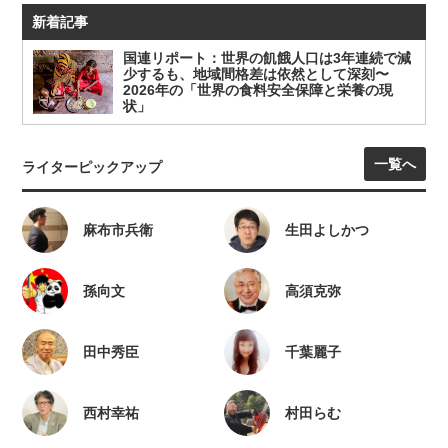
新着記事
国連リポート：世界の飢餓人口は3年連続で減
少するも、地域間格差は依然として深刻〜
2026年の「世界の食料安全保障と栄養の現
状」
一覧へ
ライターピックアップ
麻布市兵衛
生田よしかつ
孫向文
高須克弥
田中秀臣
千葉麗子
西村幸祐
村田らむ