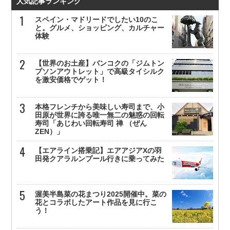
人気記事ランキング
スペイン・マドリードでしたい10のこ
と。グルメ、ショッピング、カルチャー
体験
【世界のお土産】バンコクの「ジムトン
プソンアウトレット」で高級タイシルク
を激安価格でゲット！
本格フレンチから美味しい寿司まで、小
田原が世界に誇る唯一無二の魅惑の回転
寿司「あじわい回転寿司 禅 （ぜん
ZEN）」
【エアライン搭乗記】エアアジアXの羽
田発クアラルンプール行きに乗ってみた
渥美半島菜の花まつり2025開催中。菜の
花とコラボしたアート作品を見に行こ
う！