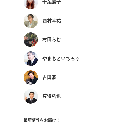
千葉麗子
西村幸祐
村田らむ
やまもといちろう
吉田豪
渡邉哲也
最新情報をお届け！