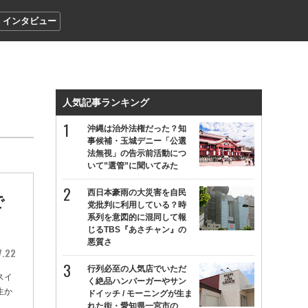
インタビュー
人気記事ランキング
沖縄は治外法権だった？知
事候補・玉城デニー「公選
法無視」の告示前活動につ
いて”選管”に聞いてみた
西日本豪雨の大災害を自民
で
党批判に利用している？時
系列を意図的に混同して報
じるTBS『あさチャン』の
悪質さ
7.22
行列必至の人気店でいただ
スイ
く絶品ハンバーガーやサン
生か
ドイッチ / モーニングが生ま
れた街・愛知県一宮市の