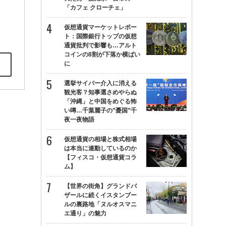
「カフェ クローチェ」
仮想通貨マーケットレポー
ト：国際銀行トップの仮想
通貨批判で影響も…アルト
コインの8割が下落か横ばい
に
選挙サイバー介入に消える
観光客？知事選さめやらぬ
「沖縄」と中国をめぐる怖
い噂…千葉麗子の”憂国”千
夜一夜物語
仮想通貨の相場と株式相場
は本当に連動しているのか
【フィスコ・仮想通貨コラ
ム】
【世界の街角】グランドバ
ザールに続くイスタンブー
ルの裏路地「ヌルオスマニ
エ通り」の魅力