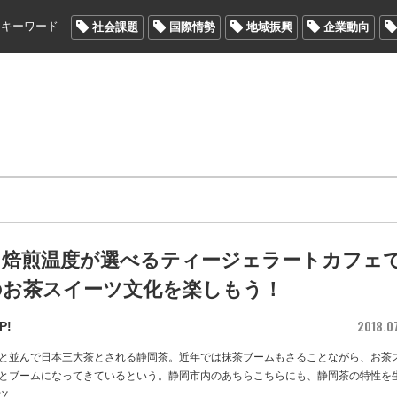
メキーワード
社会課題
国際情勢
地域振興
企業動向
！焙煎温度が選べるティージェラートカフェ
のお茶スイーツ文化を楽しもう！
2018.0
P!
と並んで日本三大茶とされる静岡茶。近年では抹茶ブームもさることながら、お茶
とブームになってきているという。静岡市内のあちらこちらにも、静岡茶の特性を
ツ
…