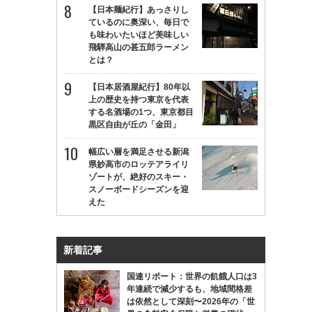
【日本麺紀行】あっさりし
ているのに奥深い、毎日で
も味わいたいほど美味しい
飛騨高山の甚五郎ラーメン
とは？
【日本居酒屋紀行】80年以
上の歴史を持つ東京を代表
する名酒場の1つ、東京都目
黒区自由が丘の「金田」
幅広い層を満足させる新潟
県妙高市のロッテアライリ
ゾートが、絶好のスキー・
スノーボードシーズンを迎
えた
新着記事
国連リポート：世界の飢餓人口は3
年連続で減少するも、地域間格差
は依然として深刻〜2026年の「世