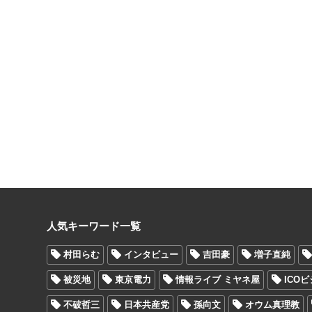
人気キーワード一覧
村田らむ
インタビュー
吉田豪
増子直純
被災地
東京電力
情報ライブ ミヤネ屋
ICO
不破哲三
日本共産党
孫向文
オウム真理教