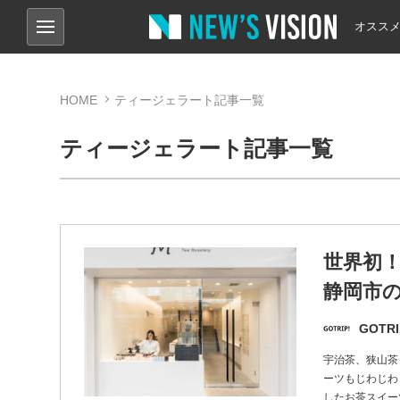
オスス
HOME
ティージェラート記事一覧
ティージェラート記事一覧
世界初
静岡市
GOTRI
宇治茶、狭山茶
ーツもじわじわ
したお茶スイー