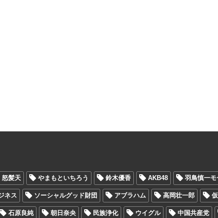
怒髪天
やまもといちろう
鈴木優香
AKB48
羽鳥慎一モ
ビジネス
ソーシャルグッド財団
アブラハム
高岡壮一郎
石原良純
朝日奈央
民族浄化
ウイグル
中国共産党