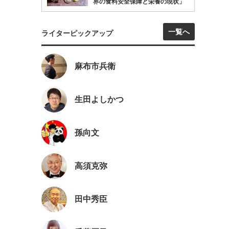
界の食料安全保障と栄養の現状」
一覧へ
ライターピックアップ
麻布市兵衛
生田よしかつ
孫向文
高須克弥
田中秀臣