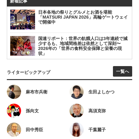
新着記事
日本各地の祭りとグルメとお酒を堪能
「MATSURI JAPAN 2026」高輪ゲートウェイ
で開催中
国連リポート：世界の飢餓人口は3年連続で減
少するも、地域間格差は依然として深刻〜
2026年の「世界の食料安全保障と栄養の現
状」
一覧へ
ライターピックアップ
麻布市兵衛
生田よしかつ
孫向文
高須克弥
田中秀臣
千葉麗子