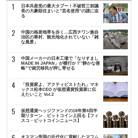
日本共産党の最大タブー！不破哲三前議
長の大豪邸住まいと”芸名使用”の謎に迫
る
中国の格差地帯を歩く…広西チワン族自
治区の寒村、観光地化されていない「雑
な風景」
中国メーカーの日本工場で「なりすまし
MADE IN JAPAN」が横行か？”静かな侵
略”で就労移民が押し寄せる
「投資家よ、アクティビストたれ」マネ
ックス松本CEO が仮想通貨投資家に伝
えたいこと Vol.2
仮想通貨ヘッジファンドの18年第4四半
期リターン ビットコイン上回る【フィ
スコ・ビットコインニュース】
オスマン帝国の近代化に貢献したマフム