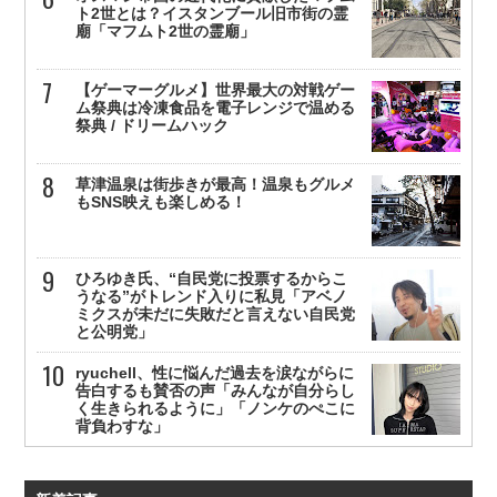
ト2世とは？イスタンブール旧市街の霊
廟「マフムト2世の霊廟」
【ゲーマーグルメ】世界最大の対戦ゲー
ム祭典は冷凍食品を電子レンジで温める
祭典 / ドリームハック
草津温泉は街歩きが最高！温泉もグルメ
もSNS映えも楽しめる！
ひろゆき氏、“自民党に投票するからこ
うなる”がトレンド入りに私見「アベノ
ミクスが未だに失敗だと言えない自民党
と公明党」
ryuchell、性に悩んだ過去を涙ながらに
告白するも賛否の声「みんなが自分らし
く生きられるように」「ノンケのぺこに
背負わすな」