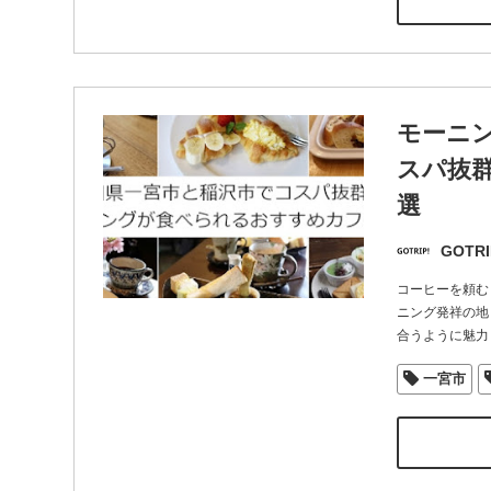
モーニ
スパ抜
選
GOTRI
コーヒーを頼む
ニング発祥の地
合うように魅力
一宮市