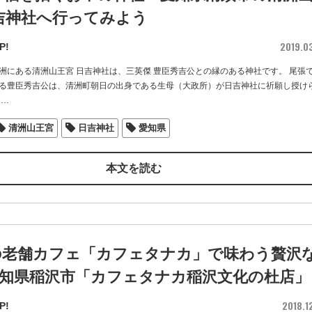
吉神社へ行ってみよう
2019.0
P!
洲にある清洲山王宮 日吉神社は、三英傑 豊臣秀吉公との縁のある神社です。 尾張
る豊臣秀吉公は、清洲町朝日の出身である生母（大政所）が日吉神社に祈願し授け
…
清洲山王宮
日吉神社
愛知県
本文を読む
の老舗カフェ「カフェタナカ」で味わう贅沢
 愛知県稲沢市「カフェタナカ稲沢文化の杜店」
2018.1
P!