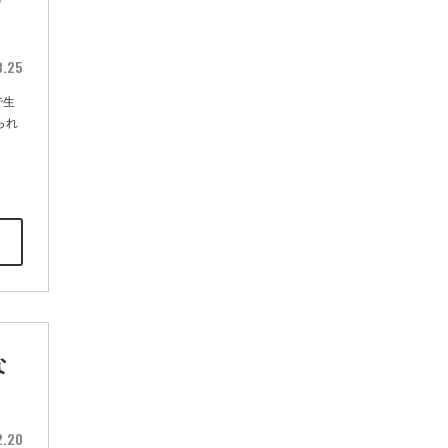
3.25
で生
られ
な
2.20