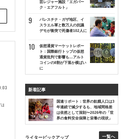
芸レジャー施設「エガパー
ク・エアフルト」
パレスチナ・ガザ地区、イ
スラエル軍と数万人の抗議
デモが衝突で死傷者102人に
仮想通貨マーケットレポー
ト：国際銀行トップの仮想
を
通貨批判で影響も…アルト
コインの8割が下落か横ばい
に
9.03
新着記事
国連リポート：世界の飢餓人口は3
アは
年連続で減少するも、地域間格差
は依然として深刻〜2026年の「世
界の食料安全保障と栄養の現状」
一覧へ
ライターピックアップ