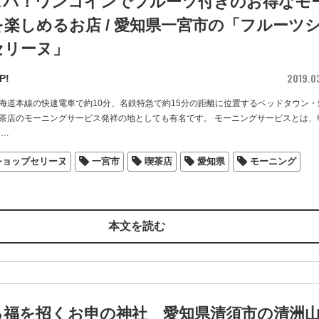
スパ！ワンコインでフルーツ付きのお得なモ
楽しめるお店 / 愛知県一宮市の「フルーツ
セリーヌ」
2019.0
P!
海道本線の快速電車で約10分、名鉄特急で約15分の距離に位置するベッドタウン・
茶店のモーニングサービス発祥の地としても有名です。 モーニングサービスとは、
…
ショップセリーヌ
一宮市
喫茶店
愛知県
モーニング
本文を読む
る福を招くお申の神社 愛知県清須市の清洲