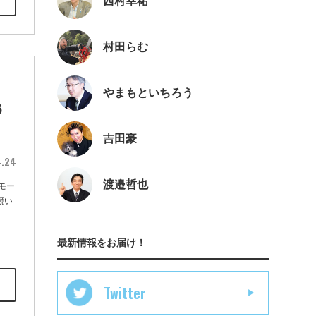
西村幸祐
村田らむ
コ
やまもといちろう
6
吉田豪
4.24
渡邉哲也
モー
競い
最新情報をお届け！
Twitter