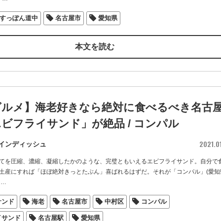
すっぽん道中
名古屋市
愛知県
本文を読む
グルメ】海老好きなら絶対に食べるべき名古
ビフライサンド」が絶品 / コンパル
2021.0
インディッシュ
てを圧縮、濃縮、凝縮したかのような、完璧ともいえるエビフライサンド。自分で
土産にすれば「ほぼ絶対きっとたぶん」喜ばれるはずだ。それが「コンパル」(愛知
…
サンド
海老
名古屋市
中村区
コンパル
イサンド
名古屋駅
愛知県