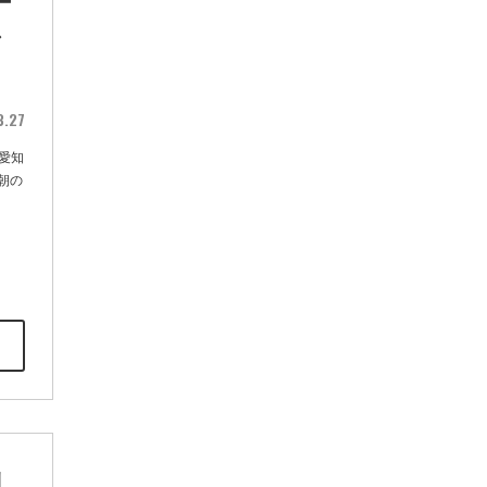
ー
シ
3.27
愛知
朝の
山