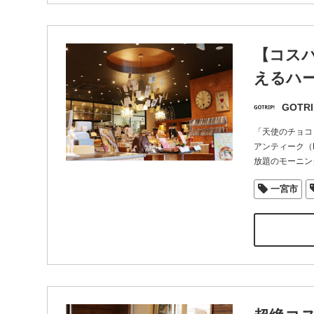
【コス
えるハ
GOTRI
「天使のチョコ
アンティーク（H
放題のモーニン
一宮市