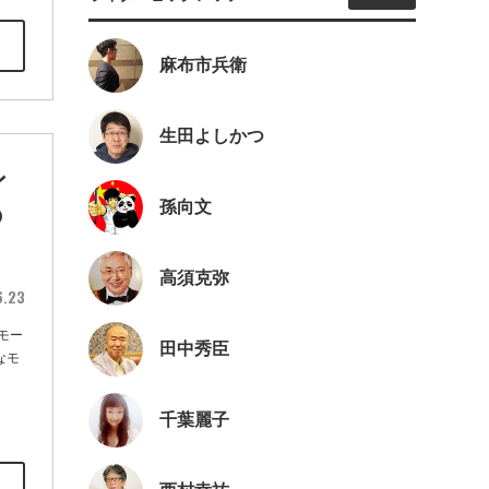
麻布市兵衛
生田よしかつ
ン
孫向文
の
高須克弥
6.23
モー
田中秀臣
なモ
千葉麗子