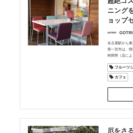
超絶コ
ニングを
ョップ
GOTRI
名古屋駅から東
県一宮市は、喫
時間帯（店によ
フルーツ
カフェ
厄をさ