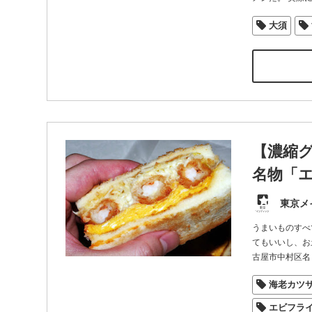
大須
【濃縮
名物「エ
東京メ
うまいものすべ
てもいいし、お
古屋市中村区名
海老カツ
エビフラ