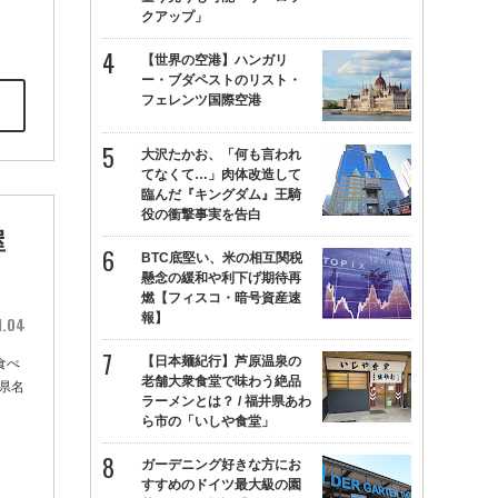
クアップ」
【世界の空港】ハンガリ
ー・ブダペストのリスト・
フェレンツ国際空港
大沢たかお、「何も言われ
てなくて…」肉体改造して
臨んだ『キングダム』王騎
役の衝撃事実を告白
屋
BTC底堅い、米の相互関税
懸念の緩和や利下げ期待再
燃【フィスコ・暗号資産速
報】
1.04
【日本麺紀行】芦原温泉の
食べ
老舗大衆食堂で味わう絶品
県名
ラーメンとは？ / 福井県あわ
ら市の「いしや食堂」
ガーデニング好きな方にお
すすめのドイツ最大級の園