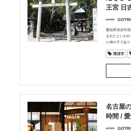
王宮 日
GOTRI
愛知県清須市清
まれたといわれ
た神の子であり
清須市
名古屋
時間 /
GOTRI