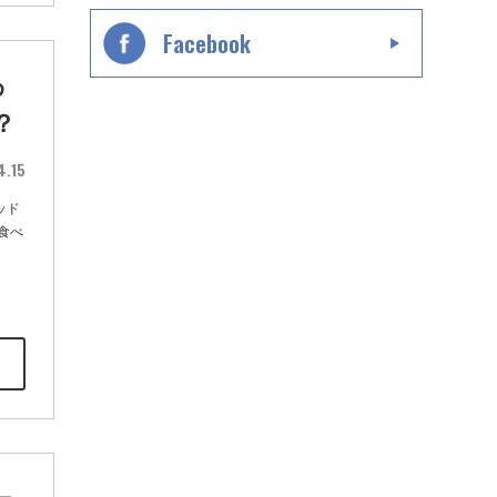
Facebook
わ
？
4.15
ッド
が食べ