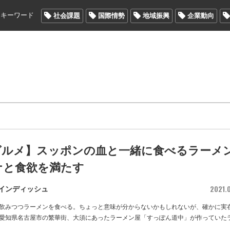
メキーワード
社会課題
国際情勢
地域振興
企業動向
ルメ】スッポンの血と一緒に食べるラーメン 
ナと食欲を満たす
2021.0
インディッシュ
飲みつつラーメンを食べる。ちょっと意味が分からないかもしれないが、確かに実
愛知県名古屋市の繁華街、大須にあったラーメン屋「すっぽん道中」が作っていた
に
…