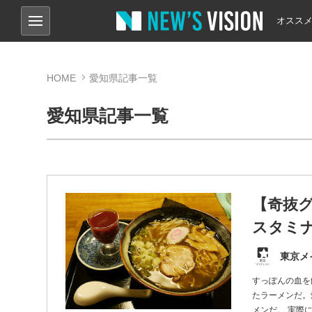
オスス
HOME
愛知県記事一覧
愛知県記事一覧
【奇抜グ
スタミ
東京メ
すっぽんの血を
たラーメンだ。
メンだ。 実際