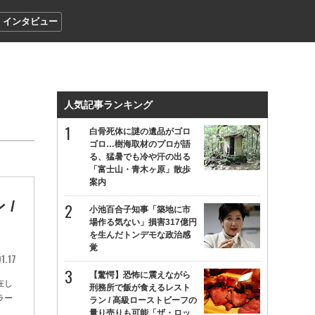
インタビュー
人気記事ランキング
白骨死体に謎の遺品がゴロ
ゴロ…樹海取材のプロが語
る、猛暑でも冷や汗の出る
「富士山・青木ヶ原」散歩
案内
/
小池百合子知事「築地に市
場作る気ない」損害317億円
を生んだトンデモな政治感
覚
1.17
【驚愕】恐怖に震えながら
在し
刑務所で飯が食えるレスト
ラー
ラン / 高級ローストビーフの
量り売りも可能「ザ・ロッ