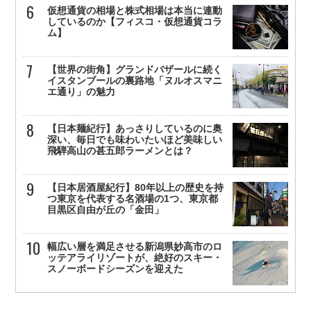
仮想通貨の相場と株式相場は本当に連動
しているのか【フィスコ・仮想通貨コラ
ム】
【世界の街角】グランドバザールに続く
イスタンブールの裏路地「ヌルオスマニ
エ通り」の魅力
【日本麺紀行】あっさりしているのに奥
深い、毎日でも味わいたいほど美味しい
飛騨高山の甚五郎ラーメンとは？
【日本居酒屋紀行】80年以上の歴史を持
つ東京を代表する名酒場の1つ、東京都
目黒区自由が丘の「金田」
幅広い層を満足させる新潟県妙高市のロ
ッテアライリゾートが、絶好のスキー・
スノーボードシーズンを迎えた