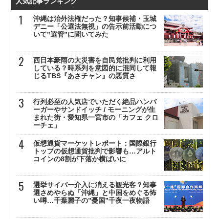
人気記事ランキング
沖縄は治外法権だった？知事候補・玉城
デニー「公選法無視」の告示前活動につ
いて”選管”に聞いてみた
西日本豪雨の大災害を自民党批判に利用
している？時系列を意図的に混同して報
じるTBS『あさチャン』の悪質さ
行列必至の人気店でいただく絶品ハンバ
ーガーやサンドイッチ / モーニングが生
まれた街・愛知県一宮市の「カフェ クロ
ーチェ」
仮想通貨マーケットレポート：国際銀行
トップの仮想通貨批判で影響も…アルト
コインの8割が下落か横ばいに
選挙サイバー介入に消える観光客？知事
選さめやらぬ「沖縄」と中国をめぐる怖
い噂…千葉麗子の”憂国”千夜一夜物語