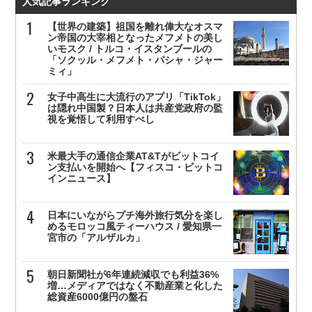
人気記事ランキング
【世界の建築】祖国を離れ偉大なオスマ
ン帝国の大宰相となったメフメトの美し
いモスク / トルコ・イスタンブールの
「ソクッル・メフメト・パシャ・ジャー
ミィ」
女子中高生に大流行のアプリ「TikTok」
は隠れ中国製？日本人は共産党政府の監
視を覚悟して利用すべし
米最大手の通信企業AT&Tがビットコイ
ン支払いを開始へ【フィスコ・ビットコ
インニュース】
日本にいながらプチ海外旅行気分を楽し
めるモロッコ風ティーハウス / 愛知県一
宮市の「アルザルカ」
朝日新聞社が6年連続減収でも利益36%
増…メディアではなく不動産業と化した
総資産6000億円の盤石