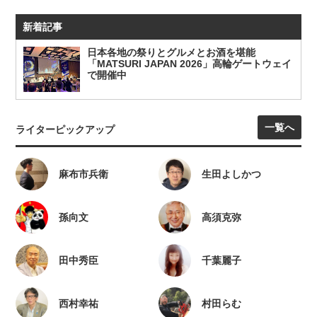
新着記事
日本各地の祭りとグルメとお酒を堪能
「MATSURI JAPAN 2026」高輪ゲートウェイ
で開催中
一覧へ
ライターピックアップ
麻布市兵衛
生田よしかつ
孫向文
高須克弥
田中秀臣
千葉麗子
西村幸祐
村田らむ