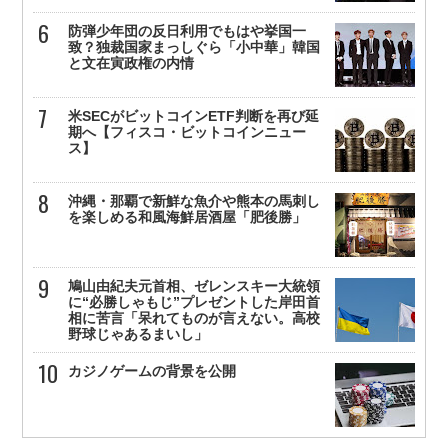
防弾少年団の反日利用でもはや挙国一
致？独裁国家まっしぐら「小中華」韓国
と文在寅政権の内情
米SECがビットコインETF判断を再び延
期へ【フィスコ・ビットコインニュー
ス】
沖縄・那覇で新鮮な魚介や熊本の馬刺し
を楽しめる和風海鮮居酒屋「肥後勝」
鳩山由紀夫元首相、ゼレンスキー大統領
に“必勝しゃもじ”プレゼントした岸田首
相に苦言「呆れてものが言えない。高校
野球じゃあるまいし」
カジノゲームの背景を公開