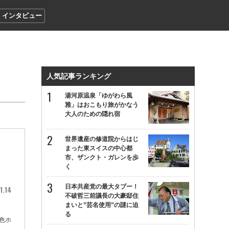
インタビュー
人気記事ランキング
湯河原温泉「ゆがわら風
雅」はおこもり旅がかなう
大人のための隠れ宿
世界遺産の修道院からはじ
」
まった東スイスの中心都
市、ザンクト・ガレンを歩
く
日本共産党の最大タブー！
1.14
不破哲三前議長の大豪邸住
まいと”芸名使用”の謎に迫
る
新色ホ