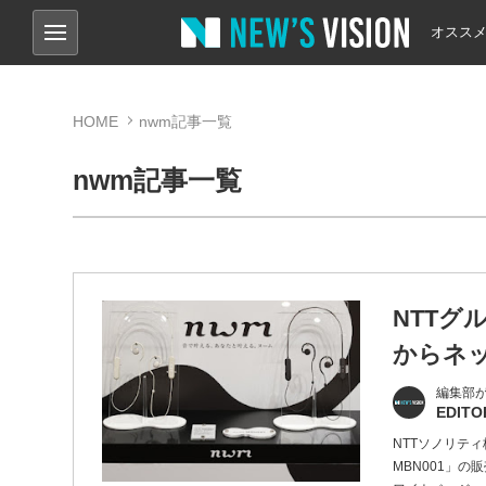
オスス
HOME
nwm記事一覧
nwm記事一覧
NTTグ
からネ
編集部
EDITO
NTTソノリテ
MBN001」の