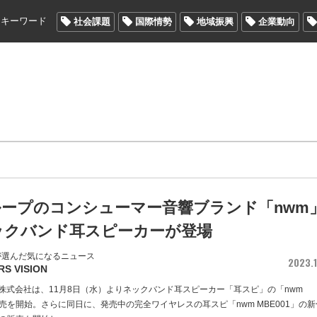
メキーワード
社会課題
国際情勢
地域振興
企業動向
ループのコンシューマー音響ブランド「nwm
ックバンド耳スピーカーが登場
が選んだ気になるニュース
2023.1
RS VISION
ィ株式会社は、11月8日（水）よりネックバンド耳スピーカー「耳スピ」の「nwm
販売を開始。さらに同日に、発売中の完全ワイヤレスの耳スピ「nwm MBE001」の