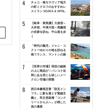
チェコ・南モラヴィア地方
の町ミクロフのおすすめレ
ストラン SOJKA & SPOL.
【岐阜・東美濃】大湫宿～
大井宿、中津川宿～馬籠宿
の史跡を訪ね、中山道を歩
く
「時代の寵児」ジャン・コ
クトーゆかりの地を訪ねる
南フランス、マントンの旅
【世界の市場】現役の線路
の上に商品が！バンコク近
郊にある世にも珍しいメー
クロン市場の実態
西日本豪雨災害「防災イン
フラ」に影を落とす緊縮主
義と、民主党政権「コンク
リートから人へ」が残した
負の遺産