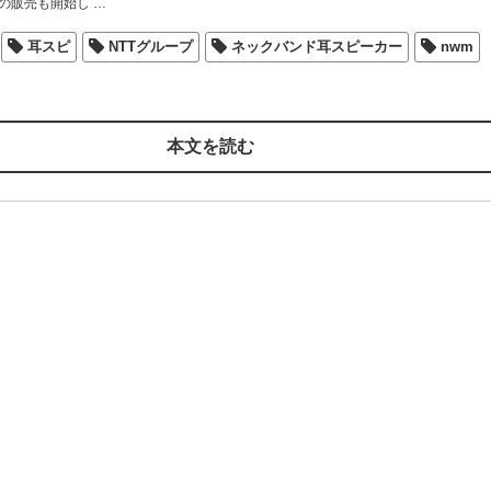
の販売も開始し
…
耳スピ
NTTグループ
ネックバンド耳スピーカー
nwm
本文を読む