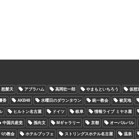
怒髪天
アブラハム
高岡壮一郎
やまもといちろう
仮想
優香
AKB48
水曜日のダウンタウン
統一教会
被災地
ル
ヒルトン名古屋
ドイツ
岐阜
情報ライブ ミヤネ屋
中国共産党
孫向文
Mギャラリー
京都
オーパルパル
パの教会
ホテルブッフェ
ストリングスホテル名古屋
温泉