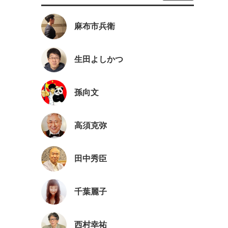
麻布市兵衛
生田よしかつ
孫向文
高須克弥
田中秀臣
千葉麗子
西村幸祐