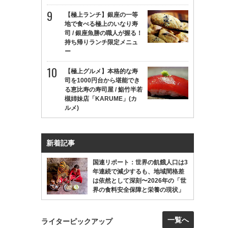
【極上ランチ】銀座の一等
地で食べる極上のいなり寿
司 / 銀座魚勝の職人が握る！
持ち帰りランチ限定メニュ
ー
【極上グルメ】本格的な寿
司を1000円台から堪能でき
る恵比寿の寿司屋 / 鮨竹半若
槻姉妹店「KARUME」(カ
ルメ)
新着記事
国連リポート：世界の飢餓人口は3
年連続で減少するも、地域間格差
は依然として深刻〜2026年の「世
界の食料安全保障と栄養の現状」
一覧へ
ライターピックアップ