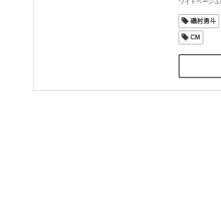
ワイトベージュ
磯村勇斗
CM