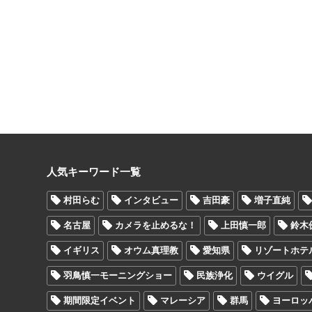
人気キーワード一覧
村田らむ
インタビュー
吉田豪
増子直純
名古屋
カメラを止めるな！
上田慎一郎
鈴木
イギリス
オウム真理教
愛知県
リゾートホテ
羽鳥慎一モーニングショー
民族浄化
ウイグル
期間限定イベント
マレーシア
群馬
ヨーロッ