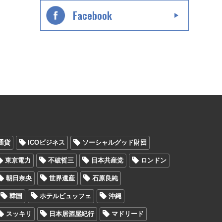
Facebook
通貨
ICOビジネス
ソーシャルグッド財団
東京電力
不破哲三
日本共産党
ロンドン
朝日奈央
世界遺産
石原良純
韓国
ホテルビュッフェ
沖縄
スッキリ
日本居酒屋紀行
マドリード