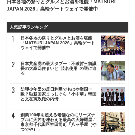
日本各地の祭りとグルメとお酒を堪能「MATSURI
JAPAN 2026」高輪ゲートウェイで開催中
人気記事ランキング
日本各地の祭りとグルメとお酒を堪能
「MATSURI JAPAN 2026」高輪ゲート
ウェイで開催中
日本共産党の最大タブー！不破哲三前議
長の大豪邸住まいと”芸名使用”の謎に迫
る
防弾少年団の反日利用でもはや挙国一
致？独裁国家まっしぐら「小中華」韓国
と文在寅政権の内情
創業100年を超える老舗なのにリーズナ
ブルに天丼を味わえる最高の天婦羅屋 /
東京都千代田区神田司町「八ッ手屋（や
つでや）」