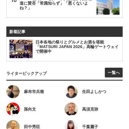
道に賛否「常識知らず」「悪くないよ
ね？」
新着記事
日本各地の祭りとグルメとお酒を堪能
「MATSURI JAPAN 2026」高輪ゲートウェイ
で開催中
一覧へ
ライターピックアップ
麻布市兵衛
生田よしかつ
孫向文
高須克弥
田中秀臣
千葉麗子