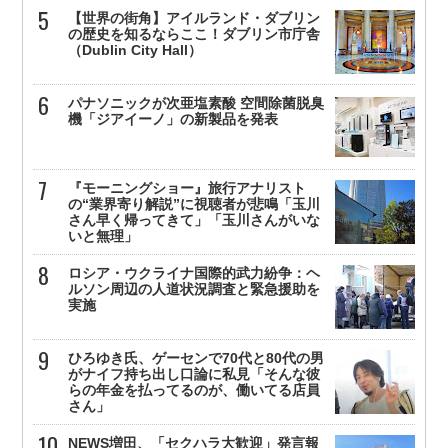
【世界の街角】アイルランド・ダブリン
の歴史を知るならここ！ダブリン市庁舎
（Dublin City Hall）
パナソニックが次亜塩素酸 空間除菌脱臭
機「ジアイーノ」の新製品を発表
『モーニングショー』旅行アナリスト
の“業界寄り解説”に視聴者が悲鳴「玉川
さん早く帰ってきて」「玉川さんがいな
いと無理」
ロシア・ウクライナ国際的武力紛争：ヘ
ルソン周辺の人道状況調査と緊急援助を
実施
ひろゆき氏、ゲーセンで70代と80代の男
がナイフ持ち出し口論に私見「そんな彼
らの年金を払ってるのが、働いてる店員
さん」
NEWS増田、「セクハラ大歓迎」発言報