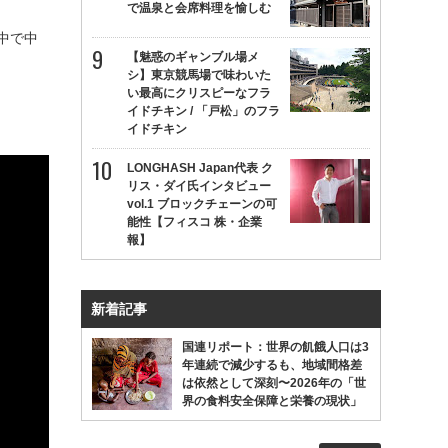
で温泉と会席料理を愉しむ
中で中
【魅惑のギャンブル場メ
シ】東京競馬場で味わいた
い最高にクリスピーなフラ
イドチキン / 「戸松」のフラ
イドチキン
LONGHASH Japan代表 ク
リス・ダイ氏インタビュー
vol.1 ブロックチェーンの可
能性【フィスコ 株・企業
報】
新着記事
国連リポート：世界の飢餓人口は3
年連続で減少するも、地域間格差
は依然として深刻〜2026年の「世
界の食料安全保障と栄養の現状」