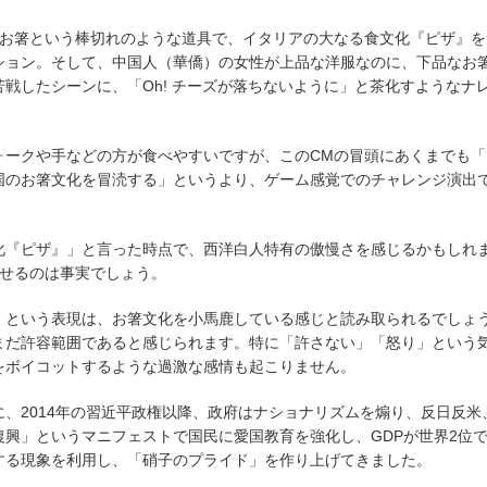
がお箸という棒切れのような道具で、イタリアの大なる食文化『ピザ』を
ション。そして、中国人（華僑）の女性が上品な洋服なのに、下品なお
戦したシーンに、「Oh! チーズが落ちないように」と茶化すようなナ
ォークや手などの方が食べやすいですが、このCMの冒頭にあくまでも「
国のお箸文化を冒涜する」というより、ゲーム感覚でのチャレンジ演出
化『ピザ』」と言った時点で、西洋白人特有の傲慢さを感じるかもしれ
かせるのは事実でしょう。
」という表現は、お箸文化を小馬鹿している感じと読み取られるでしょ
まだ許容範囲であると感じられます。特に「許さない」「怒り」という
をボイコットするような過激な感情も起こりません。
、2014年の習近平政権以降、政府はナショナリズムを煽り、反日反米
興」というマニフェストで国民に愛国教育を強化し、GDPが世界2位
する現象を利用し、「硝子のプライド」を作り上げてきました。