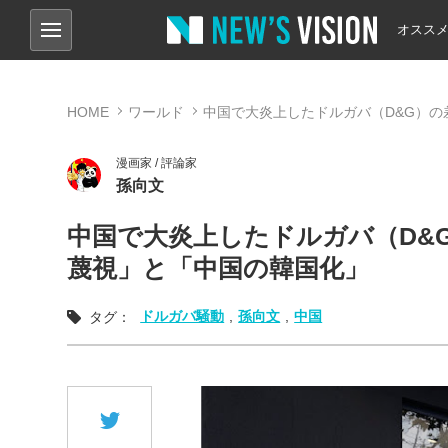
オスス
HOME
ワールド
中国で大炎上したドルガバ（D&G）
漫画家 / 評論家
孫向文
中国で大炎上したドルガバ（D&
蔑視」と「中国の韓国化」
ドルガバ騒動
,
孫向文
,
中国
タグ：