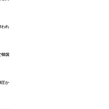
奪われ
で韓国
弾圧か