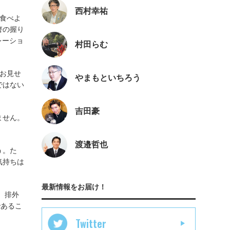
西村幸祐
食べよ
箸の握り
レーショ
村田らむ
お見せ
やまもといちろう
ではない
吉田豪
ません。
渡邉哲也
う。た
気持ちは
最新情報をお届け！
、排外
であるこ
Twitter