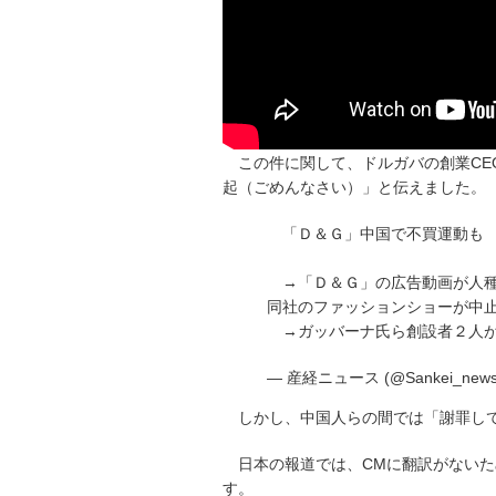
この件に関して、ドルガバの創業C
起（ごめんなさい）」と伝えました。
「Ｄ＆Ｇ」中国で不買運動も
→「Ｄ＆Ｇ」の広告動画が人種
同社のファッションショーが中
→ガッバーナ氏ら創設者２人が
— 産経ニュース (@Sankei_new
しかし、中国人らの間では「謝罪し
日本の報道では、CMに翻訳がない
す。