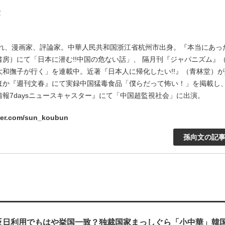
家
生まれ、漫画家、評論家。中華人民共和国浙江省杭州市出身。『本当にあっ
書房）にて「日本に潜む!!中国の危ない話」、 隔月刊『ジャパニズム』
大和撫子が行く」を連載中。近著『日本人に帰化したい!!』（青林堂）
ほか『週刊文春』にて実録中国猛毒食品「僕らだって怖い！」を掲載し、
情報7daysニュースキャスター』にて「中国超監視社会」に出演。
itter.com/sun_koubun
孫向文の記
反日利用でもはや挙国一致？独裁国家まっしぐら「小中華」韓