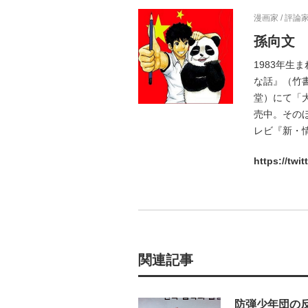
漫画家 / 評論
孫向文
1983年
な話』（竹
堂）にて「
売中。その
レビ『新・
https://tw
関連記事
防弾少年団の