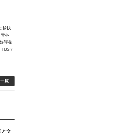
た愉快
（青林
が好評発
TBSテ
事一覧
国と文