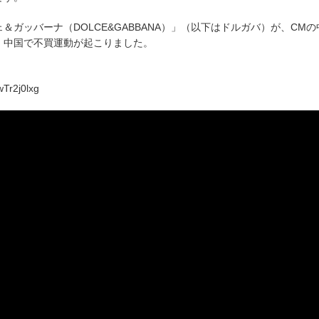
ガッバーナ（DOLCE&GABBANA）」（以下はドルガバ）が、CMの
、中国で不買運動が起こりました。
Tr2j0lxg