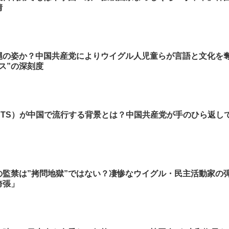
情
縄の姿か？中国共産党によりウイグル人児童らが言語と文化を
ス”の深刻度
BTS）が中国で流行する背景とは？中国共産党が手のひら返し
の監禁は”拷問地獄”ではない？凄惨なウイグル・民主活動家の
誇張」