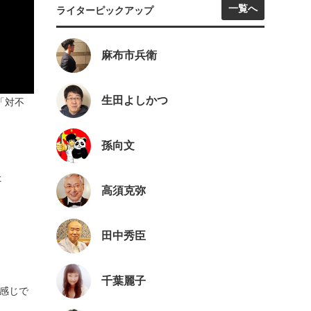
一覧へ
ライターピックアップ
麻布市兵衛
生田よしかつ
「対不
孫向文
た
高須克弥
田中秀臣
千葉麗子
感じで