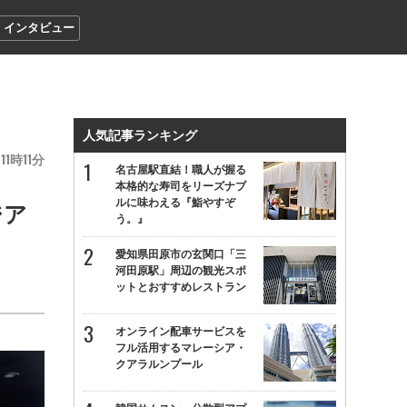
インタビュー
人気記事ランキング
11
11
名古屋駅直結！職人が握る
本格的な寿司をリーズナブ
ルに味わえる『鮨やすぞ
ジア
う。』
愛知県田原市の玄関口「三
河田原駅」周辺の観光スポ
ットとおすすめレストラン
オンライン配車サービスを
フル活用するマレーシア・
クアラルンプール