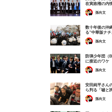
在寅政権の内
孫向文
数十年後の沖
る”中華版ナチ
孫向文
防弾少年団（
に接近のワケ
孫向文
安田純平さん
ら判る「嘘と
孫向文