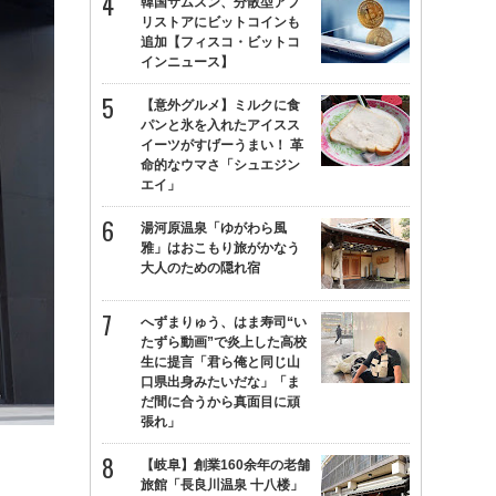
韓国サムスン、分散型アプ
リストアにビットコインも
追加【フィスコ・ビットコ
インニュース】
【意外グルメ】ミルクに食
パンと氷を入れたアイスス
イーツがすげーうまい！ 革
命的なウマさ「シュエジン
エイ」
湯河原温泉「ゆがわら風
雅」はおこもり旅がかなう
大人のための隠れ宿
へずまりゅう、はま寿司“い
たずら動画”で炎上した高校
生に提言「君ら俺と同じ山
口県出身みたいだな」「ま
だ間に合うから真面目に頑
張れ」
【岐阜】創業160余年の老舗
旅館「長良川温泉 十八楼」