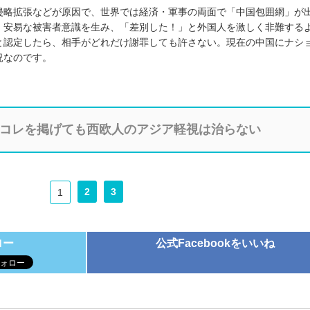
侵略拡張などが原因で、世界では経済・軍事の両面で「中国包囲網」が
、安易な被害者意識を生み、「差別した！」と外国人を激しく非難する
と認定したら、相手がどれだけ謝罪しても許さない。現在の中国にナシ
況なのです。
コレを掲げても西欧人のアジア軽視は治らない
2
3
1
ロー
公式Facebookをいいね