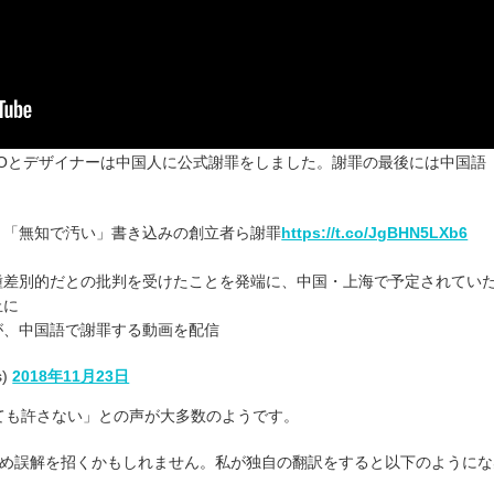
EOとデザイナーは中国人に公式謝罪をしました。謝罪の最後には中国語
 「無知で汚い」書き込みの創立者ら謝罪
https://t.co/JgBHN5LXb6
差別的だとの批判を受けたことを発端に、中国・上海で予定されてい
止に
、中国語で謝罪する動画を配信
s)
2018年11月23日
ても許さない」との声が大多数のようです。
ため誤解を招くかもしれません。私が独自の翻訳をすると以下のようにな