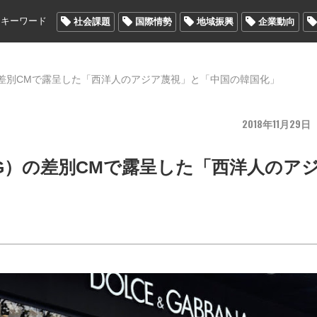
メキーワード
社会課題
国際情勢
地域振興
企業動向
の差別CMで露呈した「西洋人のアジア蔑視」と「中国の韓国化」
2018
11
29
G）の差別CMで露呈した「西洋人のア