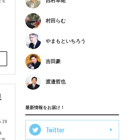
西村幸祐
どを
村田らむ
やまもといちろう
吉田豪
渡邉哲也
現
最新情報をお届け！
5.28
Twitter
条
に影