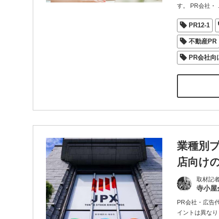
す。 PR会社・
PR12-1
不動産PR
PR会社向
業種別
店向け
取材記
寺小屋
PR会社・広告
イントは異なり