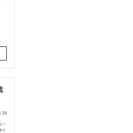
載
5.28
る一
要で