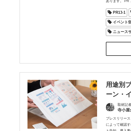
あります。 PR
PR13-1
イベント
ニュース
用途別
ーン・
取材記
寺小屋
プレスリリース
によって確認す
ト告知、導入事