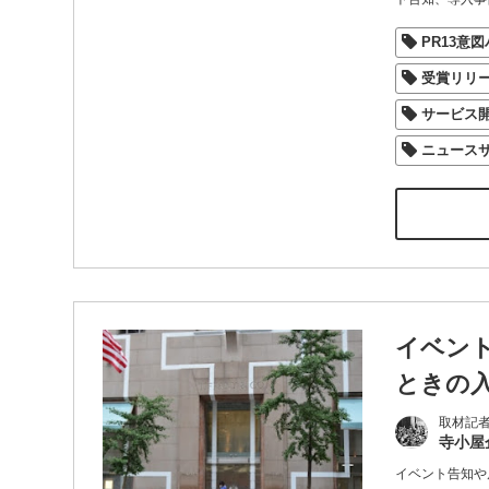
PR13意
受賞リリ
サービス
ニュース
イベン
ときの
取材記
寺小屋
イベント告知や