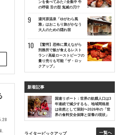
ンを食べてみた / 全集中 牛
の呼吸 舌の型 鬼滅の刃!?
湯河原温泉「ゆがわら風
雅」はおこもり旅がかなう
大人のための隠れ宿
【驚愕】恐怖に震えながら
刑務所で飯が食えるレスト
ラン / 高級ローストビーフの
量り売りも可能「ザ・ロッ
クアップ」
新着記事
る
国連リポート：世界の飢餓人口は3
年連続で減少するも、地域間格差
は依然として深刻〜2026年の「世
界の食料安全保障と栄養の現状」
5.28
場、
一覧へ
ライターピックアップ