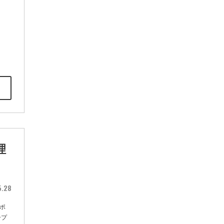
理
5.28
ポ
ープ