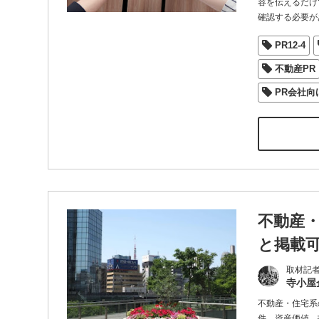
容を伝えるだけ
確認する必要が
PR12-4
不動産PR
PR会社向
不動産
と掲載
取材記
寺小屋
不動産・住宅系
件、資産価値、