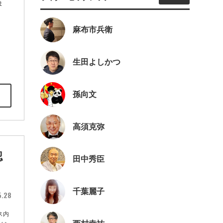
ま
麻布市兵衛
生田よしかつ
孫向文
高須克弥
認
田中秀臣
千葉麗子
5.28
ス内