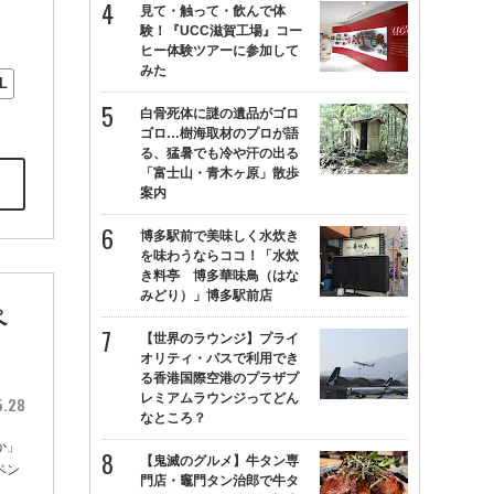
見て・触って・飲んで体
験！『UCC滋賀工場』コー
ヒー体験ツアーに参加して
みた
L
白骨死体に謎の遺品がゴロ
ゴロ…樹海取材のプロが語
る、猛暑でも冷や汗の出る
「富士山・青木ヶ原」散歩
案内
博多駅前で美味しく水炊き
を味わうならココ！「水炊
き料亭 博多華味鳥（はな
みどり）」博多駅前店
ペ
【世界のラウンジ】プライ
オリティ・パスで利用でき
る香港国際空港のプラザプ
レミアムラウンジってどん
5.28
なところ？
か」
【鬼滅のグルメ】牛タン専
ベン
門店・竈門タン治郎で牛タ