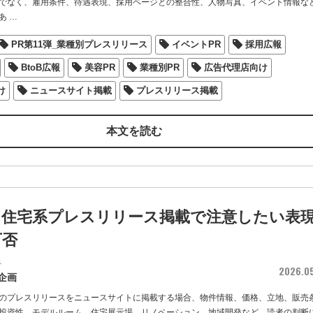
でなく、雇用条件、待遇表現、採用ページとの整合性、人物写真、イベント情報な
あ
…
PR第11弾_業種別プレスリリース
イベントPR
採用広報
BtoB広報
美容PR
業種別PR
広告代理店向け
け
ニュースサイト掲載
プレスリリース掲載
本文を読む
・住宅系プレスリリース掲載で注意したい表
可否
者
2026.0
企画
のプレスリリースをニュースサイトに掲載する場合、物件情報、価格、立地、販売
投資性、モデルルーム、住宅展示場、リノベーション、地域開発など、読者の判断