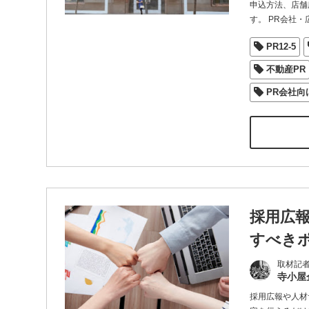
申込方法、店舗
す。 PR会社・
PR12-5
不動産PR
PR会社向
採用広
すべき
取材記
寺小屋
採用広報や人材