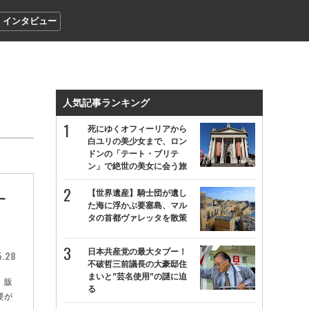
インタビュー
人気記事ランキング
死にゆくオフィーリアから
白ユリの美少女まで、ロン
ドンの「テート・ブリテ
ン」で絶世の美女に会う旅
【世界遺産】騎士団が遺し
す
た海に浮かぶ要塞島、マル
タの首都ヴァレッタを散策
日本共産党の最大タブー！
5.28
不破哲三前議長の大豪邸住
まいと”芸名使用”の謎に迫
、販
る
要が