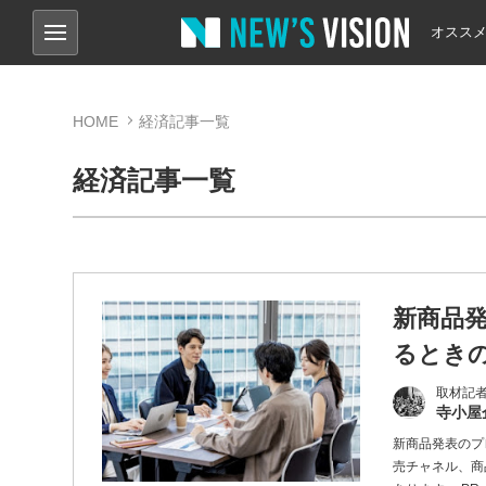
オスス
HOME
経済記事一覧
経済記事一覧
新商品
るとき
取材記
寺小屋
新商品発表のプ
売チャネル、商