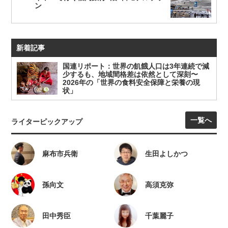
ン
新着記事
国連リポート：世界の飢餓人口は3年連続で減
少するも、地域間格差は依然として深刻〜
2026年の「世界の食料安全保障と栄養の現
状」
一覧へ
ライターピックアップ
麻布市兵衛
生田よしかつ
孫向文
高須克弥
田中秀臣
千葉麗子