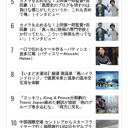
カメラを止めるな！上田慎一郎監督×吉
田豪（1）「黒歴史のブログを消すのは
負けな感じがしたというか、これも含め
て俺」｜インタビュー
カメラを止めるな！上田慎一郎監督×吉
田豪（2）「真っ当に映画の専門学校と
か行ってたら、こういう映画を作ってな
い」｜インタビュー
一口で伝わるケーキ作る～パティシエ・
波多江篤（パティスリーAtsushi
Hatae）
【いまどき湯治】秘湯 燕温泉「燕ハイラ
ンドロッジ」で硫黄冷泉と温泉の温冷交
互浴を体験
『スッキリ』King & Prince分裂劇の
Travis Japan絡めた解説が波紋「他のグ
ループ巻き込むな」「両方に失礼」
中部国際空港 セントレアからスターフラ
イヤーで行く福岡旅行1泊2日モデルプラ