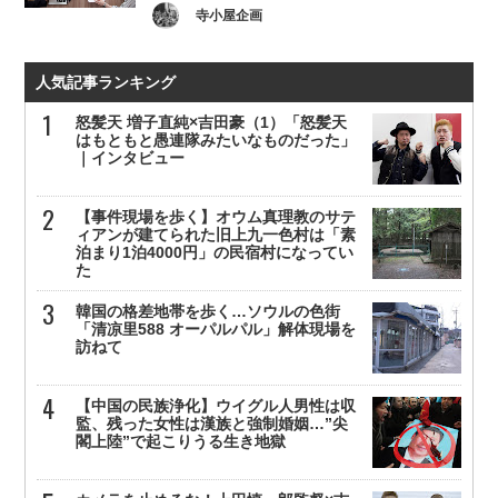
寺小屋企画
人気記事ランキング
怒髪天 増子直純×吉田豪（1）「怒髪天
はもともと愚連隊みたいなものだった」
｜インタビュー
【事件現場を歩く】オウム真理教のサテ
ィアンが建てられた旧上九一色村は「素
泊まり1泊4000円」の民宿村になってい
た
韓国の格差地帯を歩く…ソウルの色街
「清凉里588 オーパルパル」解体現場を
訪ねて
【中国の民族浄化】ウイグル人男性は収
監、残った女性は漢族と強制婚姻…”尖
閣上陸”で起こりうる生き地獄