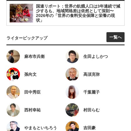
国連リポート：世界の飢餓人口は3年連続で減
少するも、地域間格差は依然として深刻〜
2026年の「世界の食料安全保障と栄養の現
状」
一覧へ
ライターピックアップ
麻布市兵衛
生田よしかつ
孫向文
高須克弥
田中秀臣
千葉麗子
西村幸祐
村田らむ
やまもといちろう
吉田豪