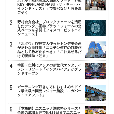
ホテル！那須高原の温泉リゾート「THE
KEY HIGHLAND NASU（ザ・キー・ハ
イランド・ナス）」で贅沢なひと時を過
ごそう
野村合弁会社、ブロックチェーンを活用
したデジタル証券プラットフォームの公
式ページを公開【フィスコ・ビットコイ
ンニュース】
『水ダウ』喫煙芸人使ったトンデモ企画
が意外な高評価「ニコチン依存の啓蒙作
品として教材化すべき」「これ見せるだ
けで喫煙防止効果」
韓国・仁川にアジアの新世代エンタテイ
メントリゾート「インスパイア」がグラ
ンドオープン
ガーデニング好きな方におすすめのドイ
ツ最大級の園芸レジャー施設「エガパー
ク・エアフルト」
【本格的】エスニック調味料シリーズ /
全国の成城石井で6月29日までエスニッ