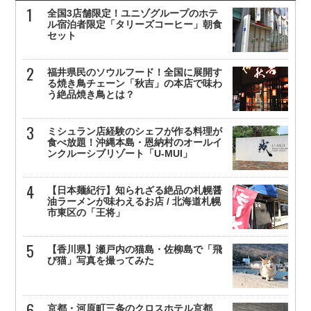
全国3店舗限定！ユニゾグループのホテ
ル宿泊者限定「タリーズコーヒー」朝食
セット
福井県民のソウルフード！全国に展開す
る焼き鳥チェーン「秋吉」の本店で味わ
う絶品焼き鳥とは？
ミシュラン店経験のシェフが作る料理が
食べ放題！沖縄本島・恩納村のオールイ
ンクルーシブリゾート「U-MUI」
【日本麺紀行】知られざる絶品の札幌醤
油ラーメンが味わえるお店 / 北海道札幌
市東区の「王将」
【香川県】瀬戸内の猫島・佐柳島で「飛
び猫」写真を撮ってみた
京都・河原町三条のクロスホテル京都