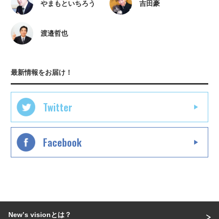
やまもといちろう
吉田豪
渡邉哲也
最新情報をお届け！
Twitter
Facebook
Newʼs visionとは？