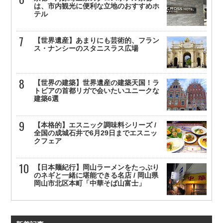
は、市内観光に便利な立地のおすすめホ
テル
【世界遺産】あまりにも芸術的、フラン
ス・ナンシーのスタニスラス広場
【世界の建築】世界遺産の建築天国！ラ
トビアの首都リガで会いたいユニークな
建築6選
【本格的】エスニック調味料シリーズ /
全国の成城石井で6月29日までエスニッ
クフェア
【日本麺紀行】岡山ラーメンをたっぷり
のネギと一緒に堪能できる名店 / 岡山県
岡山市北区本町「中華そば山富士」