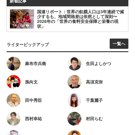
新着記事
国連リポート：世界の飢餓人口は3年連続で減
少するも、地域間格差は依然として深刻〜
2026年の「世界の食料安全保障と栄養の現
状」
一覧へ
ライターピックアップ
麻布市兵衛
生田よしかつ
孫向文
高須克弥
田中秀臣
千葉麗子
西村幸祐
村田らむ