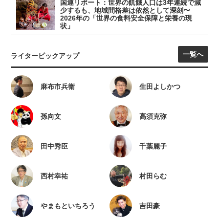
国連リポート：世界の飢餓人口は3年連続で減
少するも、地域間格差は依然として深刻〜
2026年の「世界の食料安全保障と栄養の現
状」
一覧へ
ライターピックアップ
麻布市兵衛
生田よしかつ
孫向文
高須克弥
田中秀臣
千葉麗子
西村幸祐
村田らむ
やまもといちろう
吉田豪