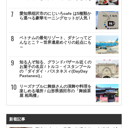
愛知県稲沢市のにじいろcafe は5種類か
ら選べる豪華モーニングセットが人気！
ベトナムの最旬リゾート、ダナンってど
んなとこ？～世界遺産めぐりの起点にも
～
知る人ぞ知る、グランドバザール近くの
お菓子の名店 / トルコ・イスタンブール
の「ダイダイ・パスタネスィ(DayDay
Pastanesi)」
リーズナブルに舞娘さんの演舞や料理を
楽しめる場所 / 山形県酒田市の「舞娘茶
屋 相馬樓」
新着記事