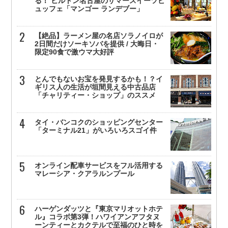
る！ ヒルトン名古屋のサマースイーツビ
ュッフェ「マンゴー ランデブー」
【絶品】ラーメン屋の名店ソラノイロが
2日間だけソーキソバを提供 / 大晦日・
限定90食で激ウマ大好評
とんでもないお宝を発見するかも！？イ
ギリス人の生活が垣間見える中古品店
「チャリティー・ショップ」のススメ
タイ・バンコクのショッピングセンター
「ターミナル21」がいろいろスゴイ件
オンライン配車サービスをフル活用する
マレーシア・クアラルンプール
ハーゲンダッツと『東京マリオットホテ
ル』コラボ第3弾！ハワイアンアフタヌ
ーンティーとカクテルで至福のひと時を