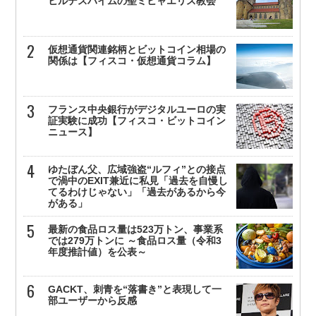
ヒルデスハイムの聖ミヒャエリス教会
仮想通貨関連銘柄とビットコイン相場の
関係は【フィスコ・仮想通貨コラム】
フランス中央銀行がデジタルユーロの実
証実験に成功【フィスコ・ビットコイン
ニュース】
ゆたぼん父、広域強盗“ルフィ”との接点
で渦中のEXIT兼近に私見「過去を自慢し
てるわけじゃない」「過去があるから今
がある」
最新の食品ロス量は523万トン、事業系
では279万トンに ～食品ロス量（令和3
年度推計値）を公表～
GACKT、刺青を“落書き”と表現して一
部ユーザーから反感