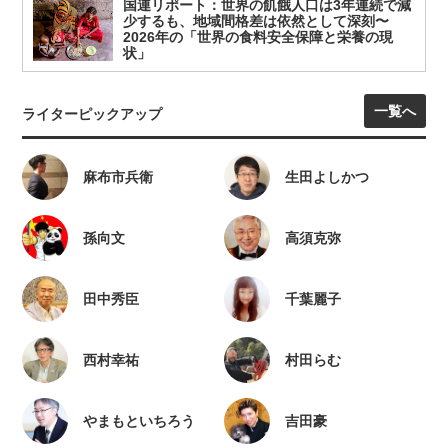
国連リポート：世界の飢餓人口は3年連続で減
少するも、地域間格差は依然として深刻〜
2026年の「世界の食料安全保障と栄養の現
状」
一覧へ
ライターピックアップ
麻布市兵衛
生田よしかつ
孫向文
高須克弥
田中秀臣
千葉麗子
西村幸祐
村田らむ
やまもといちろう
吉田豪