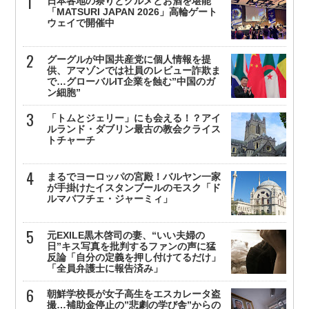
日本各地の祭りとグルメとお酒を堪能
「MATSURI JAPAN 2026」高輪ゲート
ウェイで開催中
グーグルが中国共産党に個人情報を提
供、アマゾンでは社員のレビュー詐欺ま
で…グローバルIT企業を蝕む”中国のガ
ン細胞”
「トムとジェリー」にも会える！？アイ
ルランド・ダブリン最古の教会クライス
トチャーチ
まるでヨーロッパの宮殿！バルヤン一家
が手掛けたイスタンブールのモスク「ド
ルマバフチェ・ジャーミィ」
元EXILE黒木啓司の妻、“いい夫婦の
日”キス写真を批判するファンの声に猛
反論「自分の定義を押し付けてるだけ」
「全員弁護士に報告済み」
朝鮮学校長が女子高生をエスカレータ盗
撮…補助金停止の”悲劇の学び舎”からの