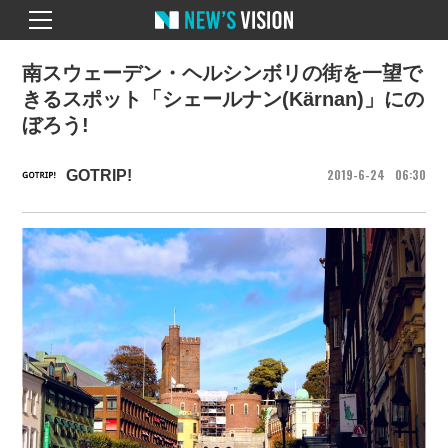
南スウェーデン・ヘルシンボリの街を一望で
きるスポット「シェールナン(Kärnan)」にの
ぼろう!
2019
6
24
06
30
GOTRIP!