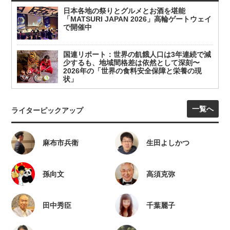
日本各地の祭りとグルメとお酒を堪能
「MATSURI JAPAN 2026」高輪ゲートウェイ
で開催中
国連リポート：世界の飢餓人口は3年連続で減
少するも、地域間格差は依然として深刻〜
2026年の「世界の食料安全保障と栄養の現
状」
一覧へ
ライターピックアップ
麻布市兵衛
生田よしかつ
孫向文
高須克弥
田中秀臣
千葉麗子