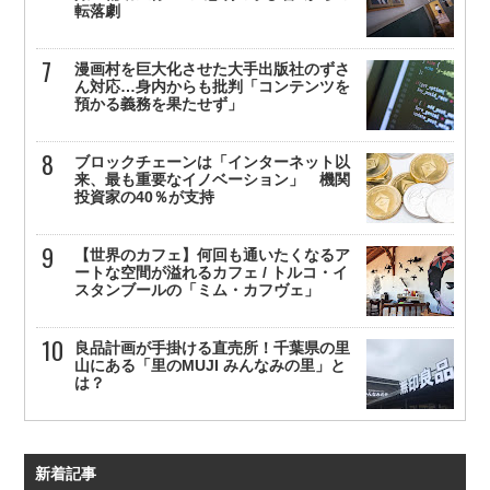
転落劇
漫画村を巨大化させた大手出版社のずさ
ん対応…身内からも批判「コンテンツを
預かる義務を果たせず」
ブロックチェーンは「インターネット以
来、最も重要なイノベーション」 機関
投資家の40％が支持
【世界のカフェ】何回も通いたくなるア
ートな空間が溢れるカフェ / トルコ・イ
スタンブールの「ミム・カフヴェ」
良品計画が手掛ける直売所！千葉県の里
山にある「里のMUJI みんなみの里」と
は？
新着記事