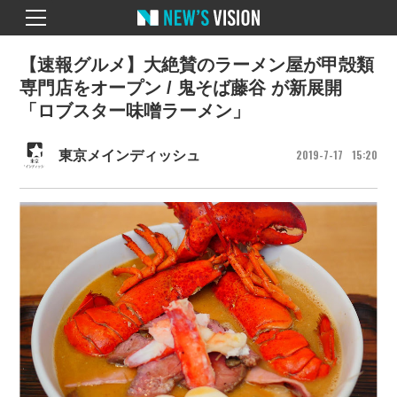
【速報グルメ】大絶賛のラーメン屋が甲殻類
専門店をオープン / 鬼そば藤谷 が新展開
「ロブスター味噌ラーメン」
2019
7
17
15
20
東京メインディッシュ