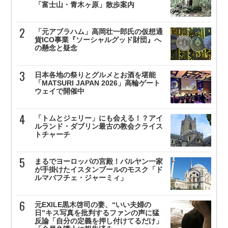
「富士山・青木ヶ原」散歩案内
「元アブラハム」高岡壮一郎氏の仮想通
貨ICO事業『ソーシャルグッド財団』へ
の懸念と疑念
日本各地の祭りとグルメとお酒を堪能
「MATSURI JAPAN 2026」高輪ゲート
ウェイで開催中
「トムとジェリー」にも会える！？アイ
ルランド・ダブリン最古の教会クライス
トチャーチ
まるでヨーロッパの宮殿！バルヤン一家
が手掛けたイスタンブールのモスク「ド
ルマバフチェ・ジャーミィ」
元EXILE黒木啓司の妻、“いい夫婦の
日”キス写真を批判するファンの声に猛
反論「自分の定義を押し付けてるだけ」