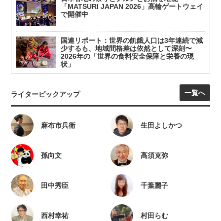
「MATSURI JAPAN 2026」高輪ゲートウェイ
で開催中
国連リポート：世界の飢餓人口は3年連続で減
少するも、地域間格差は依然として深刻〜
2026年の「世界の食料安全保障と栄養の現
状」
一覧へ
ライターピックアップ
麻布市兵衛
生田よしかつ
孫向文
高須克弥
田中秀臣
千葉麗子
西村幸祐
村田らむ