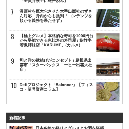
「全員弁護士に報告済み」
漫画村を巨大化させた大手出版社のずさ
ん対応…身内からも批判「コンテンツを
預かる義務を果たせず」
【極上グルメ】本格的な寿司を1000円台
から堪能できる恵比寿の寿司屋 / 鮨竹半
若槻姉妹店「KARUME」(カルメ)
和と洋の縁結びがコンセプト / 島根県出
雲市「スターバックスコーヒー出雲大社
店」
Defiプロジェクト「Balancer」【フィス
コ・暗号資産コラム】
新着記事
日本各地の祭りとグルメとお酒を堪能