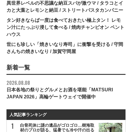
異世界レベルの不思議な納豆スパが激ウマ / タラコとイ
カと大葉とレモンと納豆 / ストリートパスタカンパニー
タン好きならば一度は食べておきたい極上タン！ レモ
ン汁にたっぷり浸して食べる / 焼肉チャンピオン ペント
ハウス
世にも珍しい「焼きいなり寿司」に衝撃を受ける / 守岡
さんちの焼きいなり / 加賀守岡屋
新着一覧
2026.08.08
日本各地の祭りとグルメとお酒を堪能「MATSURI
JAPAN 2026」高輪ゲートウェイで開催中
人気記事ランキング
白骨死体に謎の遺品がゴロゴロ…樹海取
材のプロが語る、猛暑でも冷や汗の出る