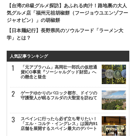
【台湾のB級グルメ探訪】あふれる肉汁！路地裏の大人
気グルメ店「福州元祖胡椒餅（フージョウユエンゾフー
ジャオビン）」の胡椒餅
【日本麺紀行】長野県民のソウルフード「ラーメン大
学」とは？
人気記事ランキング
「元アブラハム」高岡壮一郎氏の仮想通
貨ICO事業『ソーシャルグッド財団』へ
の懸念と疑念
ゲーテゆかりのバロック都市、ドイツの
守護聖人が眠るフルダの大聖堂を訪ねて
スペインに行ったら必ず立ち寄りたい！
「エル・コルテ・イングレス」は国内91
店舗を展開するスペイン最大のデパート