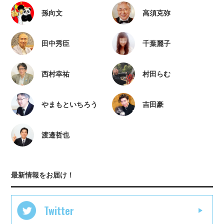
孫向文
高須克弥
田中秀臣
千葉麗子
西村幸祐
村田らむ
やまもといちろう
吉田豪
渡邉哲也
最新情報をお届け！
Twitter