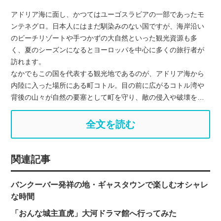
アドリア海に面し、かつてはユーゴスラビアの一部であったモ
ンテネグロ。日本人にはまだ馴染みのない国ですが、海岸沿い
のビーチリゾートや手つかずの大自然といった観光資源も多
く、夏のシーズンになるとヨーロッパを中心に多くの旅行者が
訪れます。
なかでもこの国を代表する観光地であるのが、アドリア海から
内陸に入った場所にある町コトル。目の前に広がるコトル湾や
背後の山々が自然の要塞として町を守り、敵の侵入や破壊を…
全文を読む
関連記事
バンクーバー発祥の地・ギャスタウンで楽しむオシャレ
な時間
「おんな城主直虎」大河ドラマ館へ行ってみた