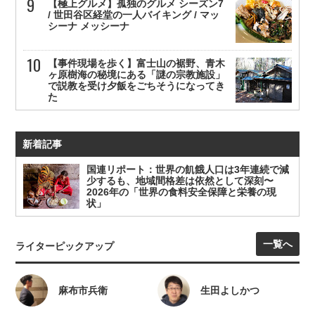
【極上グルメ】孤独のグルメ シーズン7
/ 世田谷区経堂の一人バイキング / マッ
シーナ メッシーナ
【事件現場を歩く】富士山の裾野、青木
ヶ原樹海の秘境にある「謎の宗教施設」
で説教を受け夕飯をごちそうになってき
た
新着記事
国連リポート：世界の飢餓人口は3年連続で減
少するも、地域間格差は依然として深刻〜
2026年の「世界の食料安全保障と栄養の現
状」
一覧へ
ライターピックアップ
麻布市兵衛
生田よしかつ