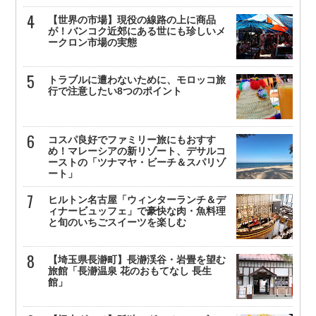
【世界の市場】現役の線路の上に商品
が！バンコク近郊にある世にも珍しいメ
ークロン市場の実態
トラブルに遭わないために、モロッコ旅
行で注意したい8つのポイント
コスパ良好でファミリー旅にもおすす
め！マレーシアの新リゾート、デサルコ
ーストの「ツナマヤ・ビーチ＆スパリゾ
ート」
ヒルトン名古屋「ウィンターランチ＆デ
ィナービュッフェ」で豪快な肉・魚料理
と旬のいちごスイーツを楽しむ
【埼玉県長瀞町】長瀞渓谷・岩畳を望む
旅館「長瀞温泉 花のおもてなし 長生
館」