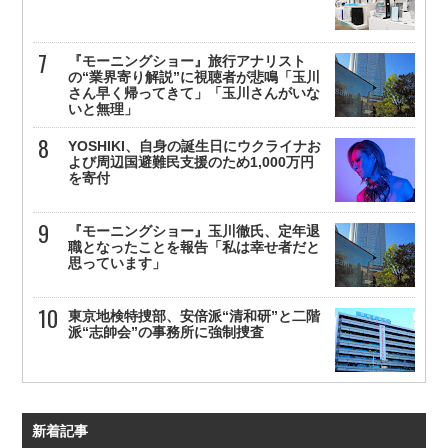
『モーニングショー』旅行アナリスト
の“業界寄り解説”に視聴者が悲鳴「玉川
さん早く帰ってきて」「玉川さんがいな
いと無理」
YOSHIKI、自身の誕生日にウクライナお
よび周辺国避難民支援のため1,000万円
を寄付
『モーニングショー』玉川徹氏、定年退
職となったことを報告「私は幸せ者だと
思っています」
東京地検特捜部、安倍派“清和研”と二階
派“志帥会”の事務所に強制捜査
新着記事