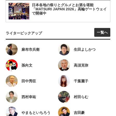
日本各地の祭りとグルメとお酒を堪能
「MATSURI JAPAN 2026」高輪ゲートウェイ
で開催中
一覧へ
ライターピックアップ
麻布市兵衛
生田よしかつ
孫向文
高須克弥
田中秀臣
千葉麗子
西村幸祐
村田らむ
やまもといちろう
吉田豪