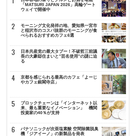
「MATSURI JAPAN 2026」高輪ゲート
ウェイで開催中
モーニング文化発祥の地、愛知県一宮市
と稲沢市のコスパ抜群のモーニングが食
べられるおすすめカフェ6選
日本共産党の最大タブー！不破哲三前議
長の大豪邸住まいと”芸名使用”の謎に迫
る
京都を感じられる最高のカフェ「よーじ
やカフェ銀閣寺店」
ブロックチェーンは「インターネット以
来、最も重要なイノベーション」 機関
投資家の40％が支持
パナソニックが次亜塩素酸 空間除菌脱臭
機「ジアイーノ」の新製品を発表