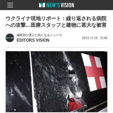
ウクライナ現地リポート：繰り返される病院
への攻撃…医療スタッフと建物に甚大な被害
編集部が選んだ気になるニュース
2023
11
29
12
00
EDITORS VISION