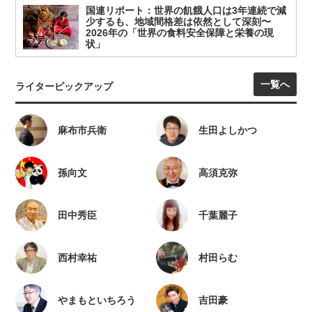
国連リポート：世界の飢餓人口は3年連続で減
少するも、地域間格差は依然として深刻〜
2026年の「世界の食料安全保障と栄養の現
状」
一覧へ
ライターピックアップ
麻布市兵衛
生田よしかつ
孫向文
高須克弥
田中秀臣
千葉麗子
西村幸祐
村田らむ
やまもといちろう
吉田豪