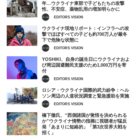
年…ウクライナ東部で子どもたちの攻撃
性、不安症、薬物乱用の増加明らかに
EDITORS VISION
ウクライナ現地リポート：インフラへの攻
撃でほぼすべての子ども約700万人が厳冬
下で危険な状態に
EDITORS VISION
YOSHIKI、自身の誕生日にウクライナおよ
び周辺国避難民支援のため1,000万円を寄
付
EDITORS VISION
ロシア・ウクライナ国際的武力紛争：ヘル
ソン周辺の人道状況調査と緊急援助を実施
EDITORS VISION
橋下徹氏、“西側諸国が覚悟を決められる
か”ウクライナ情勢の指摘に視聴者が猛反
発「あまりに短絡的」「第3次世界大戦を
招く」