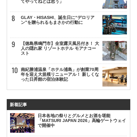
てやってねとは思う」
GLAY・HISASHI、誕生日に“デロリア
ン”を贈られるもまさかの行動に
【徳島県鳴門市】全室露天風呂付き！ 大
人の隠れ家 リゾートホテル モアナコー
スト
南紀勝浦温泉「ホテル浦島」が創業70周
年を迎え大規模リニューアル！ 新しくな
った日昇館の宿泊体験記
新着記事
日本各地の祭りとグルメとお酒を堪能
「MATSURI JAPAN 2026」高輪ゲートウェイ
で開催中