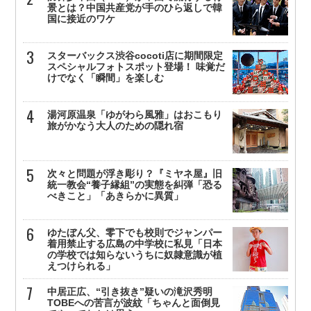
景とは？中国共産党が手のひら返しで韓
国に接近のワケ
スターバックス渋谷cocoti店に期間限定
スペシャルフォトスポット登場！ 味覚だ
けでなく「瞬間」を楽しむ
湯河原温泉「ゆがわら風雅」はおこもり
旅がかなう大人のための隠れ宿
次々と問題が浮き彫り？『ミヤネ屋』旧
統一教会“養子縁組”の実態を糾弾「恐る
べきこと」「あきらかに異質」
ゆたぼん父、零下でも校則でジャンパー
着用禁止する広島の中学校に私見「日本
の学校では知らないうちに奴隷意識が植
えつけられる」
中居正広、“引き抜き”疑いの滝沢秀明
TOBEへの苦言が波紋「ちゃんと面倒見