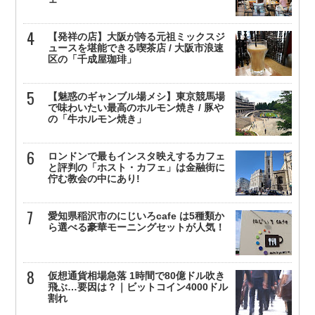
【発祥の店】大阪が誇る元祖ミックスジ
ュースを堪能できる喫茶店 / 大阪市浪速
区の「千成屋珈琲」
【魅惑のギャンブル場メシ】東京競馬場
で味わいたい最高のホルモン焼き / 豚や
の「牛ホルモン焼き」
ロンドンで最もインスタ映えするカフェ
と評判の「ホスト・カフェ」は金融街に
佇む教会の中にあり!
愛知県稲沢市のにじいろcafe は5種類か
ら選べる豪華モーニングセットが人気！
仮想通貨相場急落 1時間で80億ドル吹き
飛ぶ…要因は？｜ビットコイン4000ドル
割れ