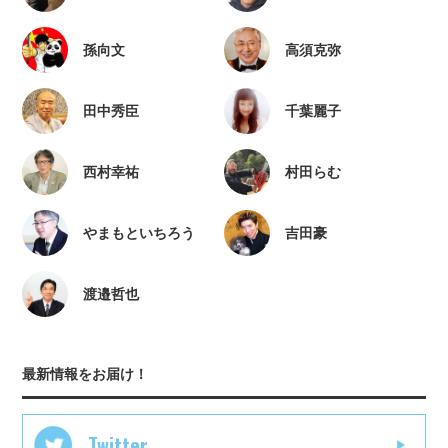
孫向文
高須克弥
田中秀臣
千葉麗子
西村幸祐
村田らむ
やまもといちろう
吉田豪
渡邉哲也
最新情報をお届け！
Twitter