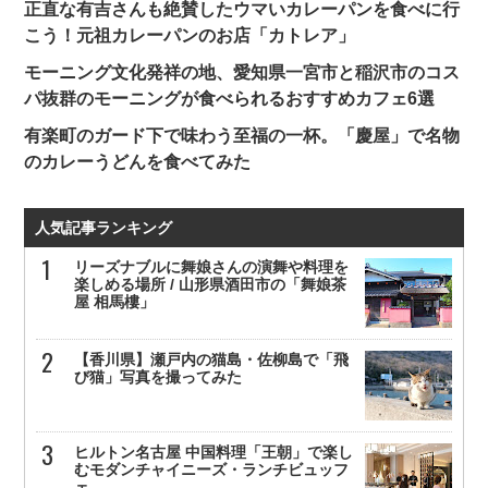
正直な有吉さんも絶賛したウマいカレーパンを食べに行
こう！元祖カレーパンのお店「カトレア」
モーニング文化発祥の地、愛知県一宮市と稲沢市のコス
パ抜群のモーニングが食べられるおすすめカフェ6選
有楽町のガード下で味わう至福の一杯。「慶屋」で名物
のカレーうどんを食べてみた
人気記事ランキング
リーズナブルに舞娘さんの演舞や料理を
楽しめる場所 / 山形県酒田市の「舞娘茶
屋 相馬樓」
【香川県】瀬戸内の猫島・佐柳島で「飛
び猫」写真を撮ってみた
ヒルトン名古屋 中国料理「王朝」で楽し
むモダンチャイニーズ・ランチビュッフ
ェ