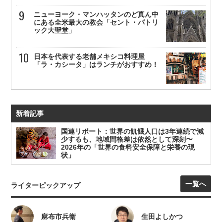
ニューヨーク・マンハッタンのど真ん中
にある全米最大の教会「セント・パトリ
ック大聖堂」
日本を代表する老舗メキシコ料理屋
「ラ・カシータ」はランチがおすすめ！
新着記事
国連リポート：世界の飢餓人口は3年連続で減
少するも、地域間格差は依然として深刻〜
2026年の「世界の食料安全保障と栄養の現
状」
一覧へ
ライターピックアップ
麻布市兵衛
生田よしかつ