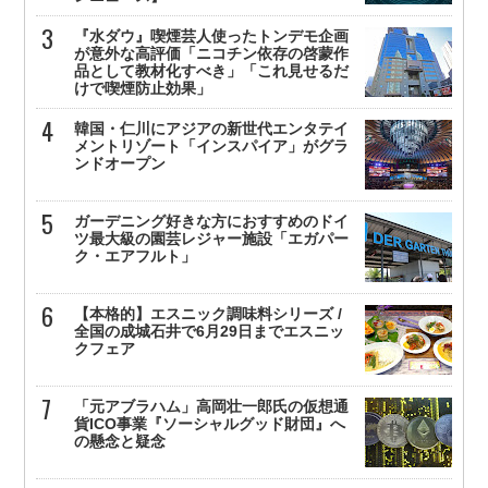
『水ダウ』喫煙芸人使ったトンデモ企画
が意外な高評価「ニコチン依存の啓蒙作
品として教材化すべき」「これ見せるだ
けで喫煙防止効果」
韓国・仁川にアジアの新世代エンタテイ
メントリゾート「インスパイア」がグラ
ンドオープン
ガーデニング好きな方におすすめのドイ
ツ最大級の園芸レジャー施設「エガパー
ク・エアフルト」
【本格的】エスニック調味料シリーズ /
全国の成城石井で6月29日までエスニッ
クフェア
「元アブラハム」高岡壮一郎氏の仮想通
貨ICO事業『ソーシャルグッド財団』へ
の懸念と疑念