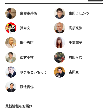
麻布市兵衛
生田よしかつ
孫向文
高須克弥
田中秀臣
千葉麗子
西村幸祐
村田らむ
やまもといちろう
吉田豪
渡邉哲也
最新情報をお届け！