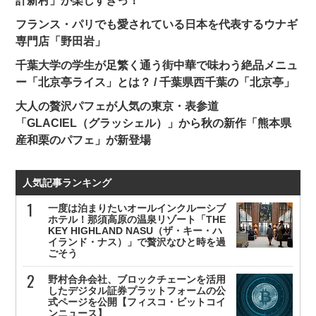
計新村」が楽しすぎっ！
フランス・パリでも愛されている日本を代表するウナギ
専門店「野田岩」
千葉大学の学生が足繁く通う街中華で味わう絶品メニュ
ー「北京亭ライス」とは？ / 千葉県西千葉の「北京亭」
大人の贅沢パフェが人気の東京・表参道
「GLACIEL（グラッシェル）」から秋の新作「熊本県
産和栗のパフェ」が新登場
人気記事ランキング
一度は泊まりたいオールインクルーシブ
ホテル！那須高原の温泉リゾート「THE
KEY HIGHLAND NASU（ザ・キー・ハ
イランド・ナス）」で贅沢なひと時を過
ごそう
野村合弁会社、ブロックチェーンを活用
したデジタル証券プラットフォームの公
式ページを公開【フィスコ・ビットコイ
ンニュース】