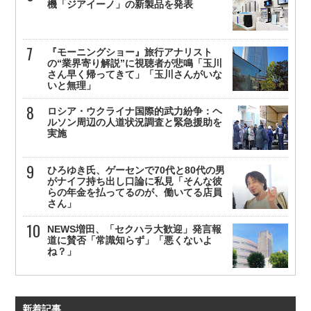
機「ジアイーノ」の新製品を発表
『モーニングショー』旅行アナリスト
の“業界寄り解説”に視聴者が悲鳴「玉川
さん早く帰ってきて」「玉川さんがいな
いと無理」
ロシア・ウクライナ国際的武力紛争：ヘ
ルソン周辺の人道状況調査と緊急援助を
実施
ひろゆき氏、ゲーセンで70代と80代の男
がナイフ持ち出し口論に私見「そんな彼
らの年金を払ってるのが、働いてる店員
さん」
NEWS増田、「セクハラ大歓迎」発言報
道に賛否「常識知らず」「悪くないよ
ね？」
新着記事