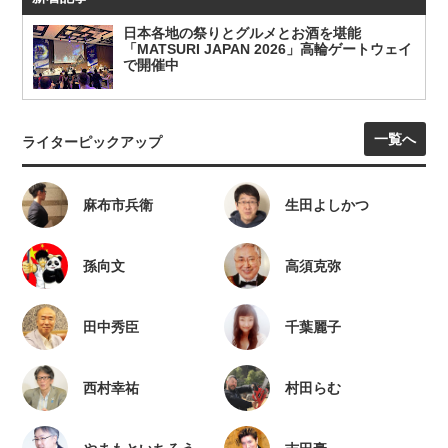
日本各地の祭りとグルメとお酒を堪能
「MATSURI JAPAN 2026」高輪ゲートウェイ
で開催中
一覧へ
ライターピックアップ
麻布市兵衛
生田よしかつ
孫向文
高須克弥
田中秀臣
千葉麗子
西村幸祐
村田らむ