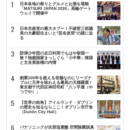
日本各地の祭りとグルメとお酒を堪能
「MATSURI JAPAN 2026」高輪ゲート
ウェイで開催中
日本共産党の最大タブー！不破哲三前議
長の大豪邸住まいと”芸名使用”の謎に迫
る
防弾少年団の反日利用でもはや挙国一
致？独裁国家まっしぐら「小中華」韓国
と文在寅政権の内情
創業100年を超える老舗なのにリーズナ
ブルに天丼を味わえる最高の天婦羅屋 /
東京都千代田区神田司町「八ッ手屋（や
つでや）」
【世界の街角】アイルランド・ダブリン
の歴史を知るならここ！ダブリン市庁舎
（Dublin City Hall）
パナソニックが次亜塩素酸 空間除菌脱臭