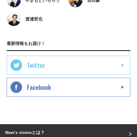
やまもといちろう
吉田豪
渡邉哲也
最新情報をお届け！
Twitter
Facebook
Newʼs visionとは？