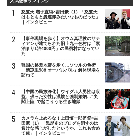
人気記事ランキング
怒髪天 増子直純×吉田豪（1）「怒髪天
はもともと愚連隊みたいなものだった」
｜インタビュー
【事件現場を歩く】オウム真理教のサテ
ィアンが建てられた旧上九一色村は「素
泊まり1泊4000円」の民宿村になってい
た
韓国の格差地帯を歩く…ソウルの色街
「清凉里588 オーパルパル」解体現場を
訪ねて
【中国の民族浄化】ウイグル人男性は収
監、残った女性は漢族と強制婚姻…”尖
閣上陸”で起こりうる生き地獄
カメラを止めるな！上田慎一郎監督×吉
田豪（1）「黒歴史のブログを消すのは
負けな感じがしたというか、これも含め
て俺」｜インタビュー