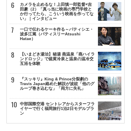
カメラを止めるな！上田慎一郎監督×吉
田豪（2）「真っ当に映画の専門学校と
か行ってたら、こういう映画を作ってな
い」｜インタビュー
一口で伝わるケーキ作る～パティシエ・
波多江篤（パティスリーAtsushi
Hatae）
【いまどき湯治】秘湯 燕温泉「燕ハイラ
ンドロッジ」で硫黄冷泉と温泉の温冷交
互浴を体験
『スッキリ』King & Prince分裂劇の
Travis Japan絡めた解説が波紋「他のグ
ループ巻き込むな」「両方に失礼」
中部国際空港 セントレアからスターフラ
イヤーで行く福岡旅行1泊2日モデルプラ
ン