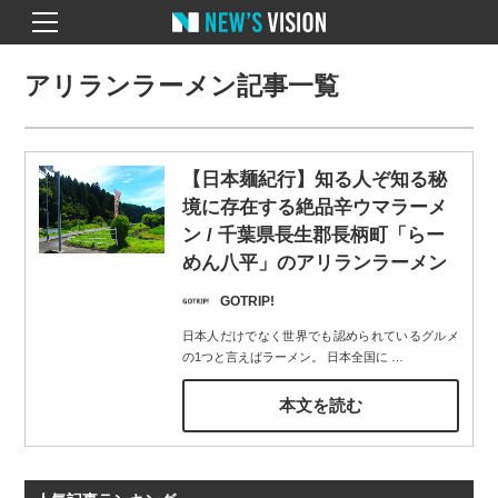
アリランラーメン記事一覧
【日本麺紀行】知る人ぞ知る秘
境に存在する絶品辛ウマラーメ
ン / 千葉県長生郡長柄町「らー
めん八平」のアリランラーメン
GOTRIP!
日本人だけでなく世界でも認められているグルメ
の1つと言えばラーメン。 日本全国に
…
本文を読む