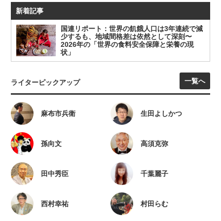
新着記事
国連リポート：世界の飢餓人口は3年連続で減
少するも、地域間格差は依然として深刻〜
2026年の「世界の食料安全保障と栄養の現
状」
一覧へ
ライターピックアップ
麻布市兵衛
生田よしかつ
孫向文
高須克弥
田中秀臣
千葉麗子
西村幸祐
村田らむ