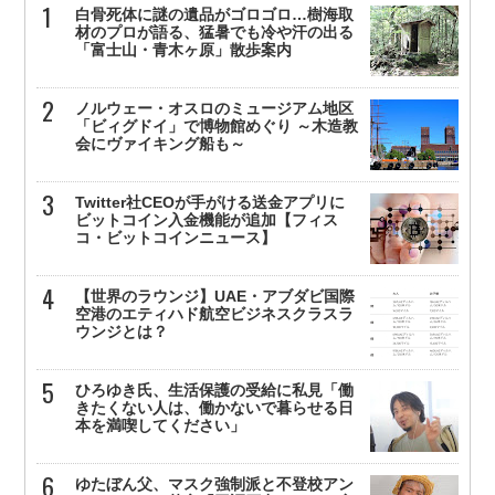
白骨死体に謎の遺品がゴロゴロ…樹海取
材のプロが語る、猛暑でも冷や汗の出る
「富士山・青木ヶ原」散歩案内
ノルウェー・オスロのミュージアム地区
「ビィグドイ」で博物館めぐり ～木造教
会にヴァイキング船も～
Twitter社CEOが手がける送金アプリに
ビットコイン入金機能が追加【フィス
コ・ビットコインニュース】
【世界のラウンジ】UAE・アブダビ国際
空港のエティハド航空ビジネスクラスラ
ウンジとは？
ひろゆき氏、生活保護の受給に私見「働
きたくない人は、働かないで暮らせる日
本を満喫してください」
ゆたぼん父、マスク強制派と不登校アン