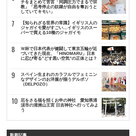
チをまとめて苦言「同調圧力でまるで宗
教」「思考停止の奴隷が自由を奪おうと
していてキモい」
【知られざる世界の常識】イギリス人の
ジャガイモ愛がすごい…イギリスのスー
パーで買える10種のジャガイモ
Ｗ杯で日本代表が健闘して東京五輪が近
づいてきた現在、「HINOMARU」日本
に忍び寄る”どす黒い空気”の正体とは？
スペイン生まれのカラフルでフェミニン
なデザインのお洋服が揃うデルポソ
（DELPOZO）
厄をさる福を招くお申の神社 愛知県清
須市の清洲山王宮 日吉神社へ行ってみよ
う
新着記事