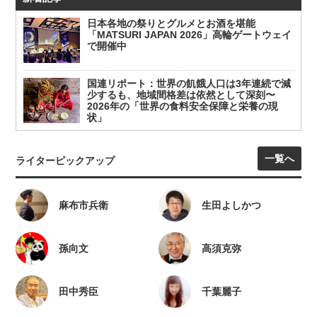
日本各地の祭りとグルメとお酒を堪能
「MATSURI JAPAN 2026」高輪ゲートウェイ
で開催中
国連リポート：世界の飢餓人口は3年連続で減
少するも、地域間格差は依然として深刻〜
2026年の「世界の食料安全保障と栄養の現
状」
一覧へ
ライターピックアップ
麻布市兵衛
生田よしかつ
孫向文
高須克弥
田中秀臣
千葉麗子