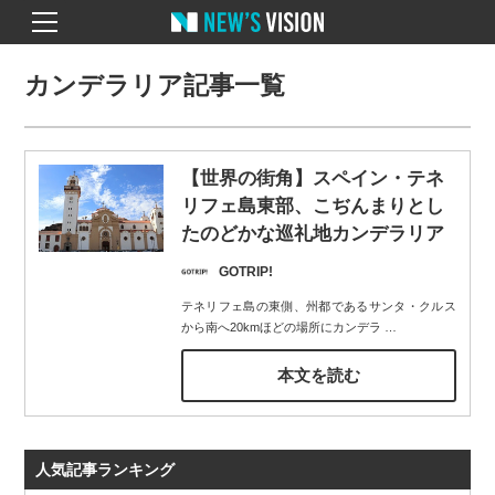
カンデラリア記事一覧
【世界の街角】スペイン・テネ
リフェ島東部、こぢんまりとし
たのどかな巡礼地カンデラリア
GOTRIP!
テネリフェ島の東側、州都であるサンタ・クルス
から南へ20kmほどの場所にカンデラ
…
本文を読む
人気記事ランキング