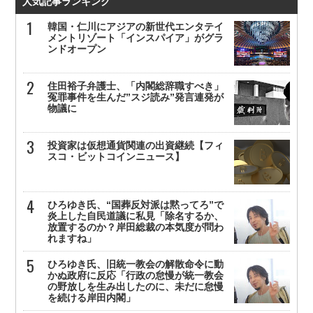
人気記事ランキング
韓国・仁川にアジアの新世代エンタテイ
メントリゾート「インスパイア」がグラ
ンドオープン
住田裕子弁護士、「内閣総辞職すべき」
冤罪事件を生んだ”スジ読み”発言連発が
物議に
投資家は仮想通貨関連の出資継続【フィ
スコ・ビットコインニュース】
ひろゆき氏、“国葬反対派は黙ってろ”で
炎上した自民道議に私見「除名するか、
放置するのか？岸田総裁の本気度が問わ
れますね」
ひろゆき氏、旧統一教会の解散命令に動
かぬ政府に反応「行政の怠慢が統一教会
の野放しを生み出したのに、未だに怠慢
を続ける岸田内閣」