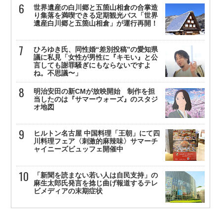
世界遺産の白川郷と五箇山相倉の合掌造
り集落を満喫できる定期観光バス「世界
遺産白川郷と五箇山相倉」が運行再開！
ひろゆき氏、同性婚“差別投稿”の愛知県
議に私見「女性が男性に『キモい』と公
言しても謝罪騒ぎにもならないですよ
ね。不思議〜」
明治安田の新CMが放映開始 制作を担
当したのは『サマーウォーズ』のスタジ
オ地図
ヒルトン名古屋 中国料理「王朝」にて四
川料理フェア〈刺激的麻辣味〉サマーチ
ャイニーズビュッフェ開催中
「新聞を読まない若い人は自民支持」の
麻生太郎氏発言を捻じ曲げ報道するテレ
ビメディアの末期症状