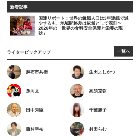
新着記事
国連リポート：世界の飢餓人口は3年連続で減
少するも、地域間格差は依然として深刻〜
2026年の「世界の食料安全保障と栄養の現
状」
一覧へ
ライターピックアップ
麻布市兵衛
生田よしかつ
孫向文
高須克弥
田中秀臣
千葉麗子
西村幸祐
村田らむ