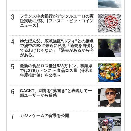
フランス中央銀行がデジタルユーロの実
証実験に成功【フィスコ・ビットコイン
ニュース】
ゆたぼん父、広域強盗“ルフィ”との接点
で渦中のEXIT兼近に私見「過去を自慢し
てるわけじゃない」「過去があるから今
がある」
最新の食品ロス量は523万トン、事業系
では279万トンに ～食品ロス量（令和3
年度推計値）を公表～
GACKT、刺青を“落書き”と表現して一
部ユーザーから反感
カジノゲームの背景を公開