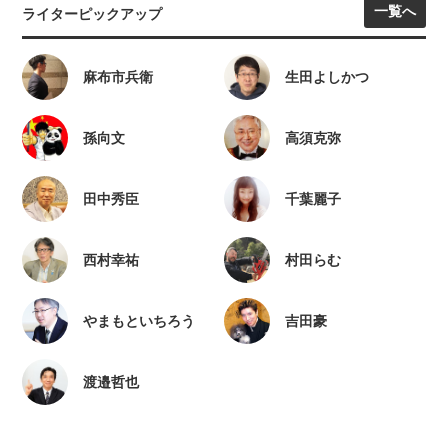
一覧へ
ライターピックアップ
麻布市兵衛
生田よしかつ
孫向文
高須克弥
田中秀臣
千葉麗子
西村幸祐
村田らむ
やまもといちろう
吉田豪
渡邉哲也