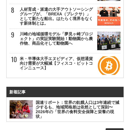
人材育成・派遣の大手アウトソーシング
グループが、「BREXA（ブレクサ）」
として新たな船出。はたらく境界をなく
す新体制とは。
川崎の地域循環モデル「夢見ヶ崎プロジ
ェクト」の実証実験開始！動物園から農
作物、商品化そして動物園へ
米・半導体大手エヌビディア、仮想通貨
向け需要が大幅減【フィスコ・ビットコ
インニュース】
新着記事
国連リポート：世界の飢餓人口は3年連続で減
少するも、地域間格差は依然として深刻〜
2026年の「世界の食料安全保障と栄養の現
状」