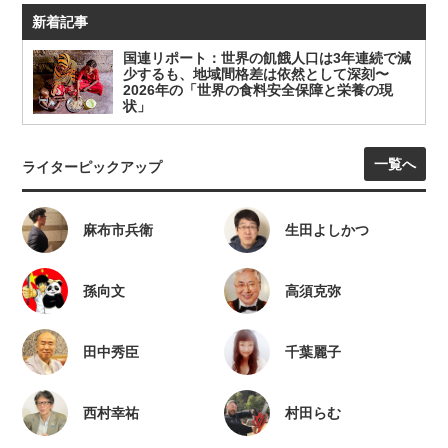
新着記事
国連リポート：世界の飢餓人口は3年連続で減
少するも、地域間格差は依然として深刻〜
2026年の「世界の食料安全保障と栄養の現
状」
一覧へ
ライターピックアップ
麻布市兵衛
生田よしかつ
孫向文
高須克弥
田中秀臣
千葉麗子
西村幸祐
村田らむ