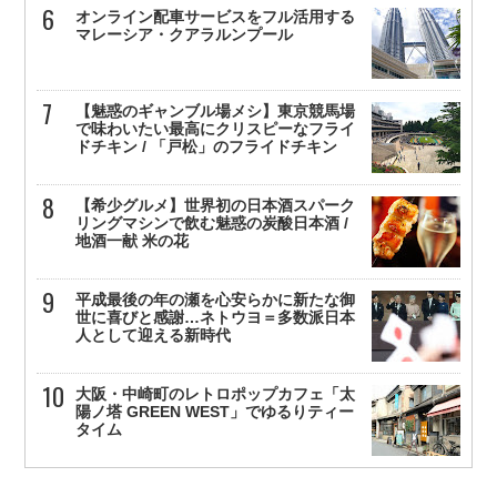
オンライン配車サービスをフル活用する
マレーシア・クアラルンプール
【魅惑のギャンブル場メシ】東京競馬場
で味わいたい最高にクリスピーなフライ
ドチキン / 「戸松」のフライドチキン
【希少グルメ】世界初の日本酒スパーク
リングマシンで飲む魅惑の炭酸日本酒 /
地酒一献 米の花
平成最後の年の瀬を心安らかに新たな御
世に喜びと感謝…ネトウヨ＝多数派日本
人として迎える新時代
大阪・中崎町のレトロポップカフェ「太
陽ノ塔 GREEN WEST」でゆるりティー
タイム