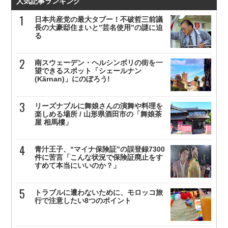
人気記事ランキング
日本共産党の最大タブー！不破哲三前議
長の大豪邸住まいと”芸名使用”の謎に迫
る
南スウェーデン・ヘルシンボリの街を一
望できるスポット「シェールナン
(Kärnan)」にのぼろう!
リーズナブルに舞娘さんの演舞や料理を
楽しめる場所 / 山形県酒田市の「舞娘茶
屋 相馬樓」
青汁王子、“マイナ保険証”の誤登録7300
件に苦言「こんな状況で保険証廃止をす
すめて本当にいいのか？」
トラブルに遭わないために、モロッコ旅
行で注意したい8つのポイント