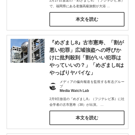
2月27日放送の『めざまし8』（フジテレビ系）
で、福岡県にある老舗高級旅館が大浴
…
本文を読む
『めざまし8』古市憲寿、「割が
悪い犯罪」広域強盗への呼びか
けに批判殺到「割がいい犯罪は
やっていいの？」「めざまし8は
やっぱりヤバイな」
メディアの偏向報道を監視する有志グルー
プ
Media Watch Lab
2月9日放送の『めざまし8』（フジテレビ系）に社
会学者の古市憲寿（38）が出演。
…
本文を読む