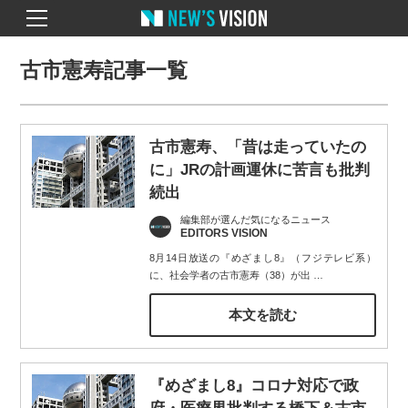
古市憲寿記事一覧
古市憲寿、「昔は走っていたの
に」JRの計画運休に苦言も批判
続出
編集部が選んだ気になるニュース
EDITORS VISION
8月14日放送の『めざまし8』（フジテレビ系）
に、社会学者の古市憲寿（38）が出
…
本文を読む
『めざまし8』コロナ対応で政