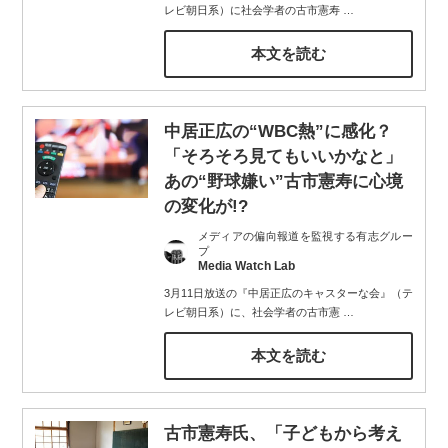
レビ朝日系）に社会学者の古市憲寿
…
本文を読む
中居正広の“WBC熱”に感化？
「そろそろ見てもいいかなと」
あの“野球嫌い”古市憲寿に心境
の変化が!?
メディアの偏向報道を監視する有志グルー
プ
Media Watch Lab
3月11日放送の『中居正広のキャスターな会』（テ
レビ朝日系）に、社会学者の古市憲
…
本文を読む
古市憲寿氏、「子どもから考え