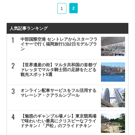
2
1
人気記事ランキング
中部国際空港 セントレアからスターフラ
イヤーで行く福岡旅行1泊2日モデルプラ
ン
【世界遺産の街】マルタ共和国の首都ヴ
ァレッタでマルタ騎士団の足跡をたどる
観光スポット5選
オンライン配車サービスをフル活用する
マレーシア・クアラルンプール
【魅惑のギャンブル場メシ】東京競馬場
で味わいたい最高にクリスピーなフライ
ドチキン / 「戸松」のフライドチキン