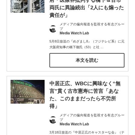
府・医療界批判する橋下＆古市
両氏に異論続出「2人にも煽った
責任が」
メディアの偏向報道を監視する有志グルー
プ
Media Watch Lab
5月8日放送の『めざまし8』（フジテレビ系）に元
大阪府知事の橋下徹氏（53）と社
…
本文を読む
中居正広、WBCに興味なく“無
言”貫く古市憲寿に苦言「あな
た、このままだったら不労所
得」
メディアの偏向報道を監視する有志グルー
プ
Media Watch Lab
3月18日放送の『中居正広のキャスターな会』（テ