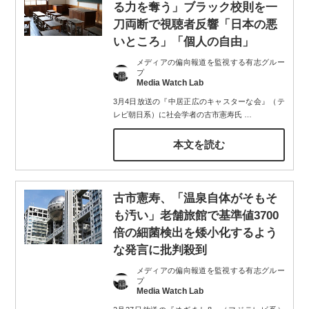
る力を奪う」ブラック校則を一
刀両断で視聴者反響「日本の悪
いところ」「個人の自由」
メディアの偏向報道を監視する有志グルー
プ
Media Watch Lab
3月4日放送の『中居正広のキャスターな会』（テ
レビ朝日系）に社会学者の古市憲寿氏
…
本文を読む
古市憲寿、「温泉自体がそもそ
も汚い」老舗旅館で基準値3700
倍の細菌検出を矮小化するよう
な発言に批判殺到
メディアの偏向報道を監視する有志グルー
プ
Media Watch Lab