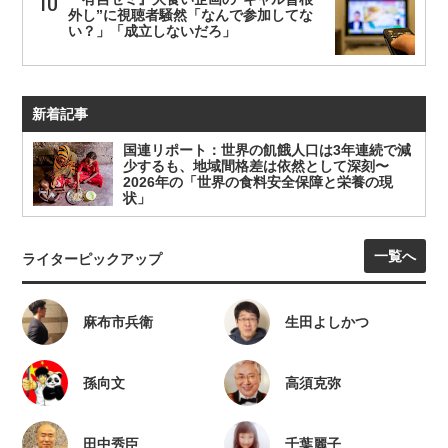
外し”に視聴者騒然「なんで参加してな
い？」「成立しないだろ」
新着記事
国連リポート：世界の飢餓人口は3年連続で減
少するも、地域間格差は依然として深刻〜
2026年の「世界の食料安全保障と栄養の現
状」
一覧へ
ライターピックアップ
麻布市兵衛
生田よしかつ
孫向文
高須克弥
田中秀臣
千葉麗子