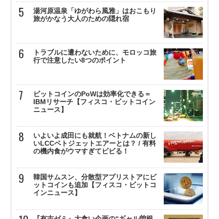
湯河原温泉「ゆがわら風雅」はおこもり
旅がかなう大人のための隠れ宿
トラブルに遭わないために、モロッコ旅
行で注意したい8つのポイント
ビットコインのPoWは効率化できる＝
IBMリサーチ【フィスコ・ビットコイン
ニュース】
いよいよ成田にも就航！ベトナムの新し
いLCCベトジェットエアーとは？ / 有料
の機内食がウマすぎてビビる！
韓国サムスン、分散型アプリストアにビ
ットコインも追加【フィスコ・ビットコ
インニュース】
『有吉ゼミ』大食い企画の“ギャル曽根