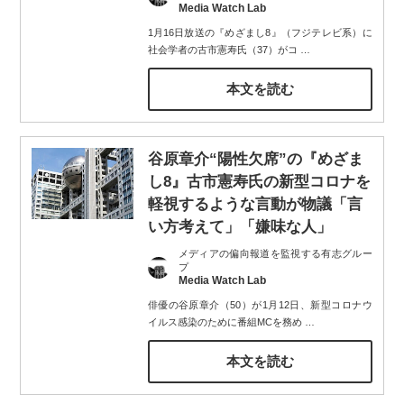
Media Watch Lab
1月16日放送の『めざまし8』（フジテレビ系）に
社会学者の古市憲寿氏（37）がコ
…
本文を読む
谷原章介“陽性欠席”の『めざま
し8』古市憲寿氏の新型コロナを
軽視するような言動が物議「言
い方考えて」「嫌味な人」
メディアの偏向報道を監視する有志グルー
プ
Media Watch Lab
俳優の谷原章介（50）が1月12日、新型コロナウ
イルス感染のために番組MCを務め
…
本文を読む