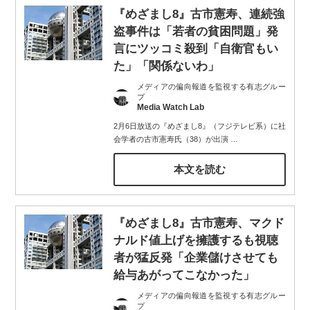
『めざまし8』古市憲寿、連続強
盗事件は「若者の貧困問題」発
言にツッコミ殺到「自衛官もい
た」「関係ないわ」
メディアの偏向報道を監視する有志グルー
プ
Media Watch Lab
2月6日放送の『めざまし8』（フジテレビ系）に社
会学者の古市憲寿氏（38）が出演
…
本文を読む
『めざまし8』古市憲寿、マクド
ナルド値上げを擁護するも視聴
者が猛反発「企業儲けさせても
給与あがってこなかった」
メディアの偏向報道を監視する有志グルー
プ