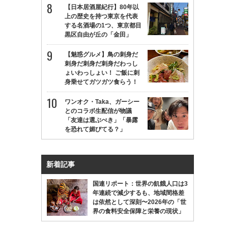
【日本居酒屋紀行】80年以
上の歴史を持つ東京を代表
する名酒場の1つ、東京都目
黒区自由が丘の「金田」
【魅惑グルメ】鳥の刺身だ
刺身だ刺身だ刺身だわっし
ょいわっしょい！ ご飯に刺
身乗せてガツガツ食らう！
ワンオク・Taka、ガーシー
とのコラボ生配信が物議
「友達は選ぶべき」「暴露
を恐れて媚びてる？」
新着記事
国連リポート：世界の飢餓人口は3
年連続で減少するも、地域間格差
は依然として深刻〜2026年の「世
界の食料安全保障と栄養の現状」