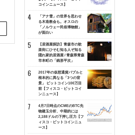
コインニュース】
「アナ雪」の世界を思わせ
る木造教会も。オスロの
「ノルウェー民俗博物館」
が面白い
【居酒屋探訪】青森市の歓
楽街にひそむ知る人ぞ知る
隠れ家的居酒屋 / 青森県青森
市本町の「銭形平次」
2017年の仮想通貨バブルと
根本的に異なる「3つの背
景」 ビットコイン100万目
前【フィスコ・ビットコイ
ンニュース】
4月7日時点のCMEのBTC先
物建玉分析、中期的には
2,188ドルの下押し圧力【フ
ィスコ・ビットコインニュ
ース】