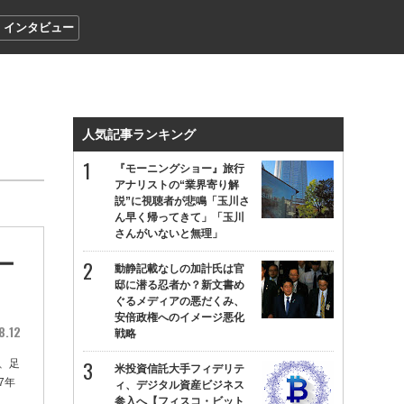
インタビュー
人気記事ランキング
『モーニングショー』旅行
アナリストの“業界寄り解
説”に視聴者が悲鳴「玉川さ
ん早く帰ってきて」「玉川
さんがいないと無理」
ー
動静記載なしの加計氏は官
邸に潜る忍者か？新文書め
ぐるメディアの悪だくみ、
安倍政権へのイメージ悪化
8.12
戦略
、足
米投資信託大手フィデリテ
7年
ィ、デジタル資産ビジネス
参入へ【フィスコ・ビット