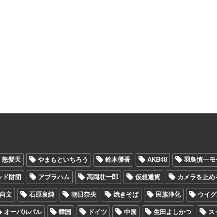
怒髪天
やまもといちろう
鈴木優香
AKB48
羽鳥慎一モ
ッド財団
アブラハム
高岡壮一郎
仮想通貨
カメラを止め
向文
石原良純
朝日奈央
焼きそば
民族浄化
ウイグ
オーパルパル
韓国
ドイツ
中国
生田よしかつ
ス