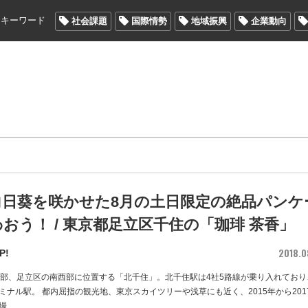
メキーワード
社会課題
国際情勢
地域振興
企業動向
向日葵を咲かせた8月の土日限定の絶品パンケ
おう！ / 東京都足立区千住の「珈琲 茶香」
2018.0
P!
東部、足立区の南西部に位置する「北千住」。北千住駅は4社5路線が乗り入れており
ミナル駅。 都内屈指の観光地、東京スカイツリーや浅草にも近く、2015年から201
場
…