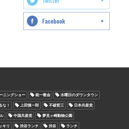
Twitter
Facebook
ーニングショー
統一教会
水曜日のダウンタウン
るな！
上田慎一郎
不破哲三
日本共産党
ル
中国共産党
夢見ヶ崎動物公園
ッキリ
渋谷ランチ
渋谷
ランチ