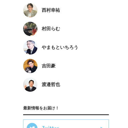
西村幸祐
村田らむ
やまもといちろう
吉田豪
渡邉哲也
最新情報をお届け！