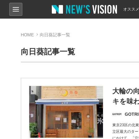
オスス
HOME
向日葵記事一覧
向日葵記事一覧
大輪の
キを味わ
GOTRI
東京23区の北
立区最大のター
にかけて、「穴