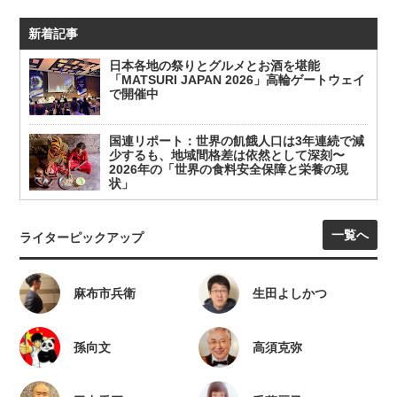
新着記事
日本各地の祭りとグルメとお酒を堪能
「MATSURI JAPAN 2026」高輪ゲートウェイ
で開催中
国連リポート：世界の飢餓人口は3年連続で減
少するも、地域間格差は依然として深刻〜
2026年の「世界の食料安全保障と栄養の現
状」
一覧へ
ライターピックアップ
麻布市兵衛
生田よしかつ
孫向文
高須克弥