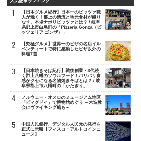
人気記事ランキング
【日本グルメ紀行】日本一のピッツァ職
人が焼く！郡上の清流と地元食材が織り
なす、本場ナポリピッツァとは？ / 岐阜
県郡上市白鳥町の「Pizzeria Gonza（ピ
ッツェリア ゴンザ）」
【究極グルメ】世界一のピザの名店イル
ペンティートで特に感動したピザ以外の
料理7選
【日本焼きそば紀行】戦後創業・3代続
く郡上八幡のソウルフード！パリパリ食
感がクセになる名物焼きそばとは？ / 岐
阜県郡上市八幡町の「かたぎり」
ノルウェー・オスロのミュージアム地区
「ビィグドイ」で博物館めぐり ～木造教
会にヴァイキング船も～
中国人民銀行、デジタル人民元の発行を
正式に示唆【フィスコ・アルトコインニ
ュース】