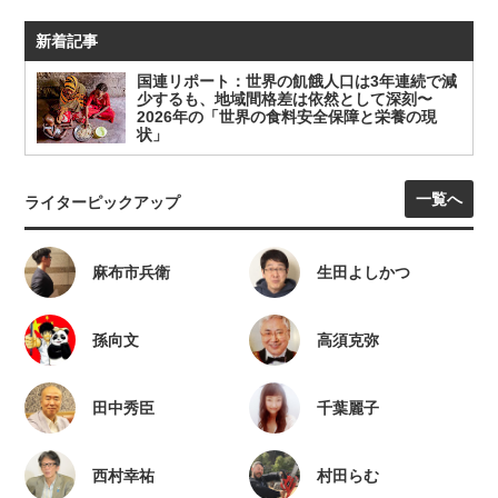
新着記事
国連リポート：世界の飢餓人口は3年連続で減
少するも、地域間格差は依然として深刻〜
2026年の「世界の食料安全保障と栄養の現
状」
一覧へ
ライターピックアップ
麻布市兵衛
生田よしかつ
孫向文
高須克弥
田中秀臣
千葉麗子
西村幸祐
村田らむ