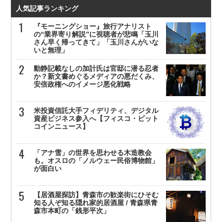
人気記事ランキング
『モーニングショー』旅行アナリスト
の“業界寄り解説”に視聴者が悲鳴「玉川
さん早く帰ってきて」「玉川さんがいな
いと無理」
動静記載なしの加計氏は官邸に潜る忍者
か？新文書めぐるメディアの悪だくみ、
安倍政権へのイメージ悪化戦略
米投資信託大手フィデリティ、デジタル
資産ビジネス参入へ【フィスコ・ビット
コインニュース】
「アナ雪」の世界を思わせる木造教会
も。オスロの「ノルウェー民俗博物館」
が面白い
【居酒屋探訪】青森市の歓楽街にひそむ
知る人ぞ知る隠れ家的居酒屋 / 青森県青
森市本町の「銭形平次」