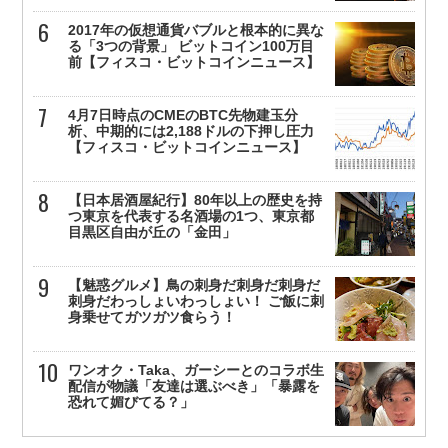
2017年の仮想通貨バブルと根本的に異な
る「3つの背景」 ビットコイン100万目
前【フィスコ・ビットコインニュース】
4月7日時点のCMEのBTC先物建玉分
析、中期的には2,188ドルの下押し圧力
【フィスコ・ビットコインニュース】
【日本居酒屋紀行】80年以上の歴史を持
つ東京を代表する名酒場の1つ、東京都
目黒区自由が丘の「金田」
【魅惑グルメ】鳥の刺身だ刺身だ刺身だ
刺身だわっしょいわっしょい！ ご飯に刺
身乗せてガツガツ食らう！
ワンオク・Taka、ガーシーとのコラボ生
配信が物議「友達は選ぶべき」「暴露を
恐れて媚びてる？」