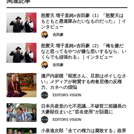
関連記事
怒髪天 増子直純×吉田豪（1）「怒髪天は
もともと愚連隊みたいなものだった」｜イ
ンタビュー
吉田豪
怒髪天 増子直純×吉田豪（2）「俺を嫌だ
なと思ってるやつが嫌な思いするなら、い
くらでも頑張れる」｜インタビュー
吉田豪
瀬戸内寂聴「昭恵さん、旦那はポイしなさ
い」メディアが称賛する肉食尼僧の反権
力、カネへの煩悩
EDITORS VISION
日本共産党の七不思議…不破哲三前議長の
大豪邸住まいと”芸名使用”が話題に
EDITORS VISION
小泉進次郎「全ての権力は腐敗する」政界