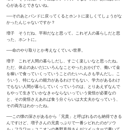
心があるとできないね。
──そのあとバンドに戻ってくるとホントに楽しくてしょうがな
かったんじゃないですか？
増子 そうだね、平和だなと思って。これぞ人の暮らしだと思
った、ホントに。
──命のやり取りとか考えなくていい世界。
増子 これぞ人間の暮らしだし、すごく楽しいなと思ったね。
ただ、休止のあいだにいろんなことやったおかげで、働いて金
を稼いで食っていくっていうことのたいへんさも学んだし。こ
ういう、特になんの能力があるわけでもない、学力があるわけ
でもない人間が暮らしていくっていうのは、とりあえずなんで
もやって生きていかなきゃならないっていう覚悟が必要なの
と、その覚悟さえあれば食う分ぐらいは大丈夫かなっていう、
その両方はわかったね。
──この懐の深さがあるから「兄貴」と呼ばれるのも納得できる
んですけど、増子さんの兄貴っぷりで一番シビれたのがソウ
ル・フラワー・ユニオンの奥野真哉さんがツイッターで書いて