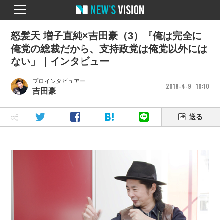
怒髪天 増子直純×吉田豪（3）『俺は完全に
俺党の総裁だから、支持政党は俺党以外には
ない」｜インタビュー
プロインタビュアー
2018
4
9
10
10
吉田豪
送る