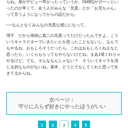
らね。弟がデビュー早かったっていうか、DMBQがガーッとい
ったのが早くて、会う人がみんな「兄貴」とか「お兄ちゃん」
って言うようになってからの話だから。
──なんとなくみんなの兄貴な感じになって。
増子 だから単純に真二の兄貴ってだけだったんですよ。こう
いうキャラクターでいきたいとか思ったこともないし、なんで
もやるね、おもしろそうだったら。これはおもしろくねえなと
思ったら、いくらもらってもやらないけどね。まあ1億くれりゃ
やるけど。でも、そんなもんじゃない？ そういうキャラを演
じる的なものがないね。基本、どうとでもしてくれと思って生
きてるからね。
次ページ：
守りに入らず好きにやったほうがいい
1
2
4
5
3