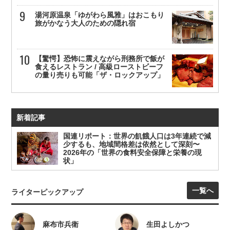
湯河原温泉「ゆがわら風雅」はおこもり
旅がかなう大人のための隠れ宿
【驚愕】恐怖に震えながら刑務所で飯が
食えるレストラン / 高級ローストビーフ
の量り売りも可能「ザ・ロックアップ」
新着記事
国連リポート：世界の飢餓人口は3年連続で減
少するも、地域間格差は依然として深刻〜
2026年の「世界の食料安全保障と栄養の現
状」
一覧へ
ライターピックアップ
麻布市兵衛
生田よしかつ