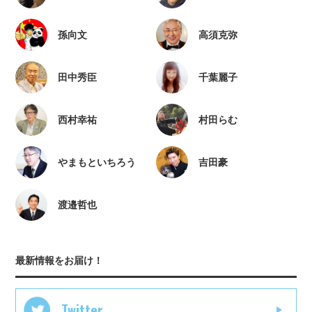
孫向文
高須克弥
田中秀臣
千葉麗子
西村幸祐
村田らむ
やまもといちろう
吉田豪
渡邉哲也
最新情報をお届け！
Twitter