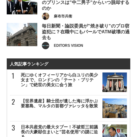
のプリンスは”中二男子”からいつ脱却する
のか
麻布市兵衛
毎日新聞・論説委員が”焼き破り”のプロ窃
盗犯に？在職中にもバールでATM破壊の過
去も
EDITORS VISION
人気記事ランキング
死にゆくオフィーリアから白ユリの美少
女まで、ロンドンの「テート・ブリテ
ン」で絶世の美女に会う旅
【世界遺産】騎士団が遺した海に浮かぶ
要塞島、マルタの首都ヴァレッタを散策
日本共産党の最大タブー！不破哲三前議
長の大豪邸住まいと”芸名使用”の謎に迫
る