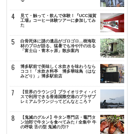
見て・触って・飲んで体験！『UCC滋賀
工場』コーヒー体験ツアーに参加してみ
た
白骨死体に謎の遺品がゴロゴロ…樹海取
材のプロが語る、猛暑でも冷や汗の出る
「富士山・青木ヶ原」散歩案内
博多駅前で美味しく水炊きを味わうなら
ココ！「水炊き料亭 博多華味鳥（はな
みどり）」博多駅前店
【世界のラウンジ】プライオリティ・パ
スで利用できる香港国際空港のプラザプ
レミアムラウンジってどんなところ？
【鬼滅のグルメ】牛タン専門店・竈門タ
ン治郎で牛タンを食べてみた / 全集中 牛
の呼吸 舌の型 鬼滅の刃!?