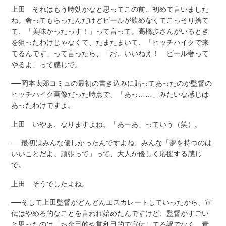
上田 それはもう時効かなと思ってこの前、初めて言いました
ね。奢ってもらったんだけどビールが飲めなくてこっそり捨て
て、「美味かったっす！」って言って。高橋歩さんがいるとき
を狙ったわけじゃなくて、たまたまいて、「ヒッチハイクで来
てるんです」って言ったら、「お、いいねえ！ ビール奢って
やるよ」って感じで。
──岡本太郎コミュの最初の書き込みに貼ってあったのが監督の
ヒッチハイク画像だった時点で、「あっ……」みたいな感じは
あったわけですよ。
上田 いやぁ、なりますよね。「あーあ」っていう（笑）。
──最初はみんな優しかったんですよね、みんな「夢を持つのは
いいことだよ。頑張って」って、大人が優しく応援する感じ
で。
上田 そうでしたよね。
──そして上田監督がどんどんエスカレートしていったから、宣
伝はやめろ的なことを言われ始めたんですけど、監督がすごい
と思ったのは「お金目的や営利目的で宣伝してる訳でなく、青