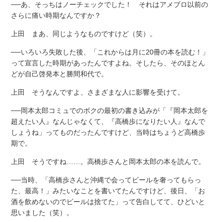
──あ、そっちはノーチェックでした！ それはアメブロ以前の
さらに痛い時期なんですか？
上田 まあ、同じようなものですけど（笑）。
──いろいろ失敗した後、「これからは月に20冊の本を読む！」
って宣言した時期があったんですよね。そしたら、そのほとん
どが自己啓発本と勝間和代で。
上田 そうなんですよ、さまざまな人に影響を受けて。
──岡本太郎コミュでのボクの最初の書き込みが「『岡本太郎を
超えたい人』なんじゃなくて、『高橋歩になりたい人』なんで
しょうね」ってものだったんですけど、当時はちょうど高橋歩
期で。
上田 そうですね……。高橋歩さんと岡本太郎の本を読んで。
──当時、「高橋歩さんと沖縄で会ってビールを奢ってもらっ
た、最高！」みたいなことを書いてたんですけど、後日、「お
酒を飲めないのでビールは捨てた」って告白してて、ひどいと
思いました（笑）。