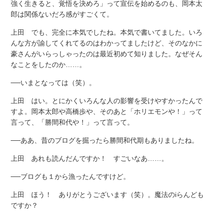
強く生きると、覚悟を決めろ」って宣伝を始めるのも、岡本太
郎は関係ないだろ感がすごくて。
上田 でも、完全に本気でしたね。本気で書いてました。いろ
んな方が諭してくれてるのはわかってましたけど、そのなかに
豪さんがいらっしゃったのは最近初めて知りました。なぜそん
なことをしたのか……。
──いまとなっては（笑）。
上田 はい。とにかくいろんな人の影響を受けやすかったんで
すよ。岡本太郎や高橋歩や、そのあと「ホリエモンや！」って
言って、「勝間和代や！」って言って。
──ああ、昔のブログを掘ったら勝間和代期もありましたね。
上田 あれも読んだんですか！ すごいなあ……。
──ブログも１から漁ったんですけど。
上田 ほう！ ありがとうございます（笑）。魔法のiらんども
ですか？