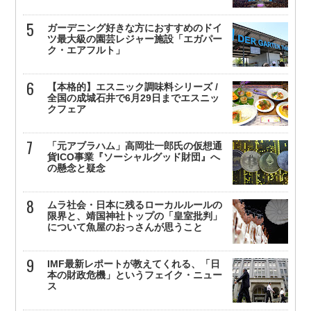
ガーデニング好きな方におすすめのドイ
ツ最大級の園芸レジャー施設「エガパー
ク・エアフルト」
【本格的】エスニック調味料シリーズ /
全国の成城石井で6月29日までエスニッ
クフェア
「元アブラハム」高岡壮一郎氏の仮想通
貨ICO事業『ソーシャルグッド財団』へ
の懸念と疑念
ムラ社会・日本に残るローカルルールの
限界と、靖国神社トップの「皇室批判」
について魚屋のおっさんが思うこと
IMF最新レポートが教えてくれる、「日
本の財政危機」というフェイク・ニュー
ス