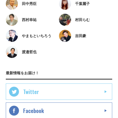
田中秀臣
千葉麗子
西村幸祐
村田らむ
やまもといちろう
吉田豪
渡邉哲也
最新情報をお届け！
Twitter
Facebook