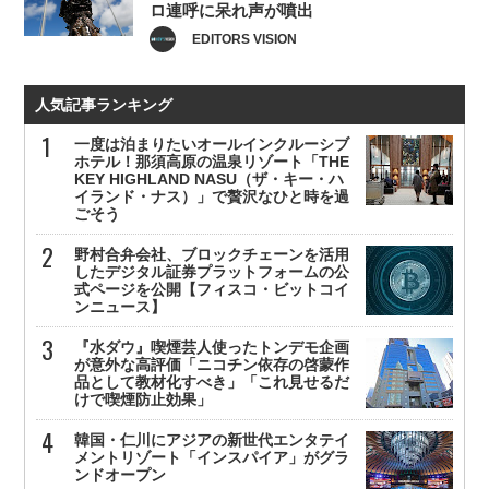
ロ連呼に呆れ声が噴出
EDITORS VISION
人気記事ランキング
一度は泊まりたいオールインクルーシブ
ホテル！那須高原の温泉リゾート「THE
KEY HIGHLAND NASU（ザ・キー・ハ
イランド・ナス）」で贅沢なひと時を過
ごそう
野村合弁会社、ブロックチェーンを活用
したデジタル証券プラットフォームの公
式ページを公開【フィスコ・ビットコイ
ンニュース】
『水ダウ』喫煙芸人使ったトンデモ企画
が意外な高評価「ニコチン依存の啓蒙作
品として教材化すべき」「これ見せるだ
けで喫煙防止効果」
韓国・仁川にアジアの新世代エンタテイ
メントリゾート「インスパイア」がグラ
ンドオープン