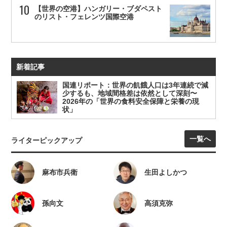
【世界の空港】ハンガリー・ブダペスト
のリスト・フェレンツ国際空港
新着記事
国連リポート：世界の飢餓人口は3年連続で減
少するも、地域間格差は依然として深刻〜
2026年の「世界の食料安全保障と栄養の現
状」
一覧へ
ライターピックアップ
麻布市兵衛
生田よしかつ
孫向文
高須克弥