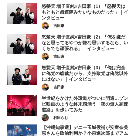
怒髪天 増子直純×吉田豪（1）「怒髪天は
もともと愚連隊みたいなものだった」｜イ
ンタビュー
吉田豪
怒髪天 増子直純×吉田豪（2）「俺を嫌だ
なと思ってるやつが嫌な思いするなら、い
くらでも頑張れる」｜インタビュー
吉田豪
怒髪天 増子直純×吉田豪（3）『俺は完全
に俺党の総裁だから、支持政党は俺党以外
にはない」｜インタビュー
吉田豪
半世紀をかけた外環道がついに開通…ゾン
ビ映画のような終末感漂う「夜の無人高速
道路」を歩いてみた
村田らむ
【沖縄知事選】デニー玉城候補が安室奈美
恵さんを政治利用か？小泉進次郎までアム