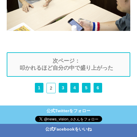
次ページ：
叩かれるほど自分の中で盛り上がった
1
3
4
5
6
2
公式Twitterをフォロー
公式Facebookをいいね