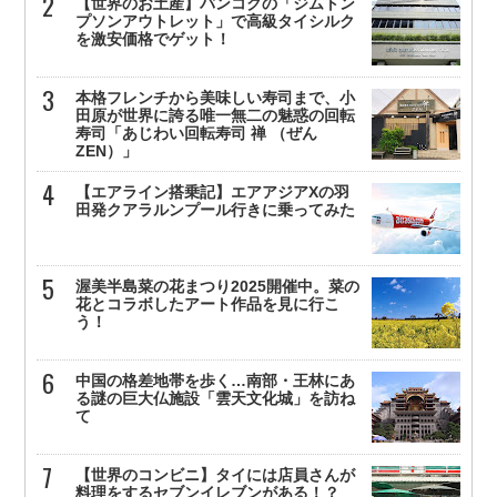
【世界のお土産】バンコクの「ジムトン
プソンアウトレット」で高級タイシルク
を激安価格でゲット！
本格フレンチから美味しい寿司まで、小
田原が世界に誇る唯一無二の魅惑の回転
寿司「あじわい回転寿司 禅 （ぜん
ZEN）」
【エアライン搭乗記】エアアジアXの羽
田発クアラルンプール行きに乗ってみた
渥美半島菜の花まつり2025開催中。菜の
花とコラボしたアート作品を見に行こ
う！
中国の格差地帯を歩く…南部・王林にあ
る謎の巨大仏施設「雲天文化城」を訪ね
て
【世界のコンビニ】タイには店員さんが
料理をするセブンイレブンがある！？