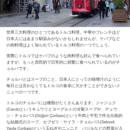
世界三大料理のひとつであるトルコ料理。中華やフレンチほど
日本人にはあまり馴染みがないかもしれませんが、ケバブなど
の肉料理はよく知られているトルコ料理の一つでしょう。
実際にトルコではケバブのような肉料理も好んで食べられてい
ますが、もっと庶民的で日常的に頻繁に食べられているのがチ
ョルバです。
チョルバとはスープのこと。日本人にとっての味噌汁のように
毎日とは言わなくてもトルコの食卓に欠かすことができないメ
ニューの一つです。
トルコのチョルバには種類がたくさんあります。ジャジュク
(Cacık)というキュウリとヨーグルトの冷製スープや、デュウ
ン・チョルバス(Düğün Çorbası)という牛肉と牛乳で作る伝統的
な結婚式のスープ、セブゼリ・ヤイラ・チョルバス(Sebzeli
Yayla Çorbası)という玉ねぎやニンニク、バジルなどの野菜が入