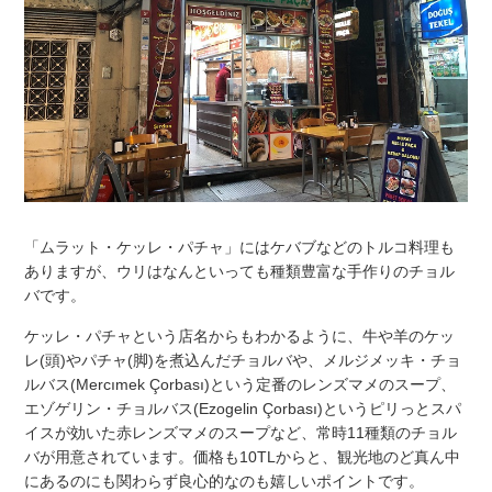
「ムラット・ケッレ・パチャ」にはケバブなどのトルコ料理も
ありますが、ウリはなんといっても種類豊富な手作りのチョル
バです。
ケッレ・パチャという店名からもわかるように、牛や羊のケッ
レ(頭)やパチャ(脚)を煮込んだチョルバや、メルジメッキ・チョ
ルバス(Mercımek Çorbası)という定番のレンズマメのスープ、
エゾゲリン・チョルバス(Ezogelin Çorbası)というピリっとスパ
イスが効いた赤レンズマメのスープなど、常時11種類のチョル
バが用意されています。価格も10TLからと、観光地のど真ん中
にあるのにも関わらず良心的なのも嬉しいポイントです。