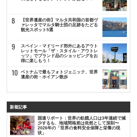
【世界遺産の街】マルタ共和国の首都ヴ
ァレッタでマルタ騎士団の足跡をたどる
観光スポット5選
スペイン・マドリード郊外にあるアウト
レットモール「ザ・スタイル・アウトレ
ッツ」でブランド品のショッピングをお
得に楽しもう！
ベトナムで最もフォトジェニック、世界
遺産の街・ホイアン散歩
新着記事
国連リポート：世界の飢餓人口は3年連続で減
少するも、地域間格差は依然として深刻〜
2026年の「世界の食料安全保障と栄養の現
状」