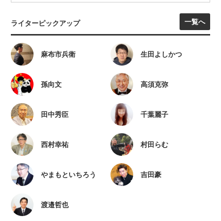
一覧へ
ライターピックアップ
麻布市兵衛
生田よしかつ
孫向文
高須克弥
田中秀臣
千葉麗子
西村幸祐
村田らむ
やまもといちろう
吉田豪
渡邉哲也