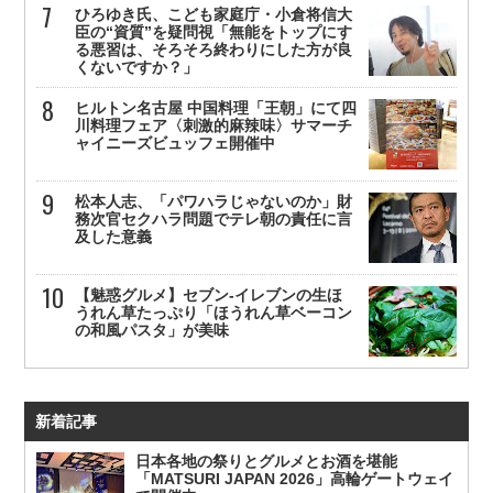
ひろゆき氏、こども家庭庁・小倉将信大
臣の“資質”を疑問視「無能をトップにす
る悪習は、そろそろ終わりにした方が良
くないですか？」
ヒルトン名古屋 中国料理「王朝」にて四
川料理フェア〈刺激的麻辣味〉サマーチ
ャイニーズビュッフェ開催中
松本人志、「パワハラじゃないのか」財
務次官セクハラ問題でテレ朝の責任に言
及した意義
【魅惑グルメ】セブン-イレブンの生ほ
うれん草たっぷり「ほうれん草ベーコン
の和風パスタ」が美味
新着記事
日本各地の祭りとグルメとお酒を堪能
「MATSURI JAPAN 2026」高輪ゲートウェイ