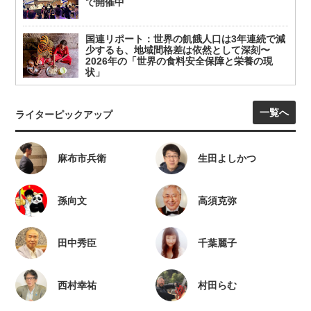
で開催中
国連リポート：世界の飢餓人口は3年連続で減
少するも、地域間格差は依然として深刻〜
2026年の「世界の食料安全保障と栄養の現
状」
一覧へ
ライターピックアップ
麻布市兵衛
生田よしかつ
孫向文
高須克弥
田中秀臣
千葉麗子
西村幸祐
村田らむ