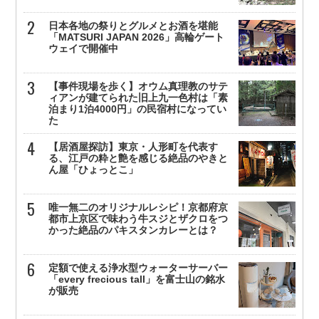
日本各地の祭りとグルメとお酒を堪能
「MATSURI JAPAN 2026」高輪ゲート
ウェイで開催中
【事件現場を歩く】オウム真理教のサテ
ィアンが建てられた旧上九一色村は「素
泊まり1泊4000円」の民宿村になってい
た
【居酒屋探訪】東京・人形町を代表す
る、江戸の粋と艶を感じる絶品のやきと
ん屋「ひょっとこ」
唯一無二のオリジナルレシピ！京都府京
都市上京区で味わう牛スジとザクロをつ
かった絶品のパキスタンカレーとは？
定額で使える浄水型ウォーターサーバー
「every frecious tall」を富士山の銘水
が販売