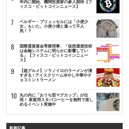
年内に開始、機関投資家の参入期待【フ
ィスコ・ビットコインニュース】
ベルギー・ブリュッセルには「小便少
女」もいた。小便小僧と違って不人
気！？
国際通貨基金専務理事、「仮想通貨技術
は金融システムに明らかに影響してい
る」【フィスコ・ビットコインニュー
ス】
【超グルメ】ソラノイロのラーメンが凄
すぎる / アイスクリーム冷やし中華やチ
ョコミントラーメン
丸の内に「おうち型マグカップ」が出
現！ 家庭用スタバコーヒーを無料で楽し
めるイベント実施中
新着記事