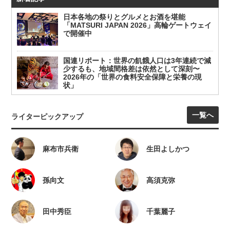
日本各地の祭りとグルメとお酒を堪能
「MATSURI JAPAN 2026」高輪ゲートウェイ
で開催中
国連リポート：世界の飢餓人口は3年連続で減
少するも、地域間格差は依然として深刻〜
2026年の「世界の食料安全保障と栄養の現
状」
一覧へ
ライターピックアップ
麻布市兵衛
生田よしかつ
孫向文
高須克弥
田中秀臣
千葉麗子