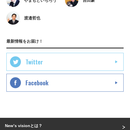
やまもといちろう
吉田豪
渡邉哲也
最新情報をお届け！
Twitter
Facebook
Newʼs visionとは？