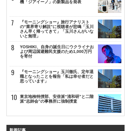
機「ジアイーノ」の新製品を発表
『モーニングショー』旅行アナリスト
の“業界寄り解説”に視聴者が悲鳴「玉川
さん早く帰ってきて」「玉川さんがいな
いと無理」
YOSHIKI、自身の誕生日にウクライナお
よび周辺国避難民支援のため1,000万円
を寄付
『モーニングショー』玉川徹氏、定年退
職となったことを報告「私は幸せ者だと
思っています」
東京地検特捜部、安倍派“清和研”と二階
派“志帥会”の事務所に強制捜査
新着記事