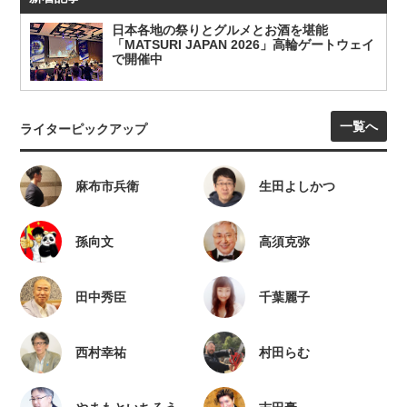
日本各地の祭りとグルメとお酒を堪能
「MATSURI JAPAN 2026」高輪ゲートウェイ
で開催中
一覧へ
ライターピックアップ
麻布市兵衛
生田よしかつ
孫向文
高須克弥
田中秀臣
千葉麗子
西村幸祐
村田らむ