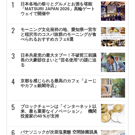
日本各地の祭りとグルメとお酒を堪能
「MATSURI JAPAN 2026」高輪ゲート
ウェイで開催中
モーニング文化発祥の地、愛知県一宮市
と稲沢市のコスパ抜群のモーニングが食
べられるおすすめカフェ6選
日本共産党の最大タブー！不破哲三前議
長の大豪邸住まいと”芸名使用”の謎に迫
る
京都を感じられる最高のカフェ「よーじ
やカフェ銀閣寺店」
ブロックチェーンは「インターネット以
来、最も重要なイノベーション」 機関
投資家の40％が支持
パナソニックが次亜塩素酸 空間除菌脱臭