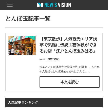
とんぼ玉記事一覧
【東京散歩】人気観光エリア浅
草で気軽に伝統工芸体験ができ
るお店「江戸とんぼ玉みはる」
GOTRIP!
浅草といえば浅草寺や風雷神門（雷門）、人力車
や人形焼などの伝統的なものに加えて、
…
本文を読む
人気記事ランキング