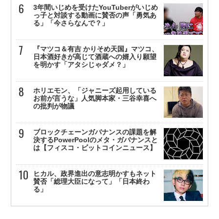
3年間いじめを受けたYouTuberがいじめ
っ子と対談する動画に賛否の声「勇気あ
る」「今さらなんで？」
『マツコ＆有吉 かりそめ天国』マツコ、
日本酒好きが高じて酒蔵への婿入り願望
を明かす「アタシじゃダメ？」
ホリエモン、「ジャニーズ起用している
お前が言うな」人気脚本家・三谷幸喜へ
の批判が物議
ブロックチェーンガバナンスの課題を解
決するPowerPoolのメタ・ガバナンスと
は【フィスコ・ビットコインニュース】
ヒカル、政界進出の意志明かすもネット
賛否「総理大臣になって」「日本終わ
る」