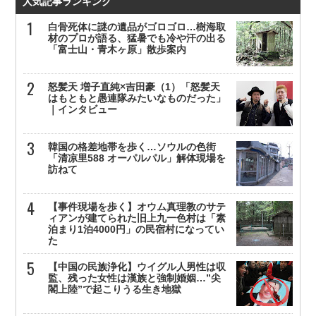
人気記事ランキング
白骨死体に謎の遺品がゴロゴロ…樹海取
材のプロが語る、猛暑でも冷や汗の出る
「富士山・青木ヶ原」散歩案内
怒髪天 増子直純×吉田豪（1）「怒髪天
はもともと愚連隊みたいなものだった」
｜インタビュー
韓国の格差地帯を歩く…ソウルの色街
「清凉里588 オーパルパル」解体現場を
訪ねて
【事件現場を歩く】オウム真理教のサテ
ィアンが建てられた旧上九一色村は「素
泊まり1泊4000円」の民宿村になってい
た
【中国の民族浄化】ウイグル人男性は収
監、残った女性は漢族と強制婚姻…”尖
閣上陸”で起こりうる生き地獄