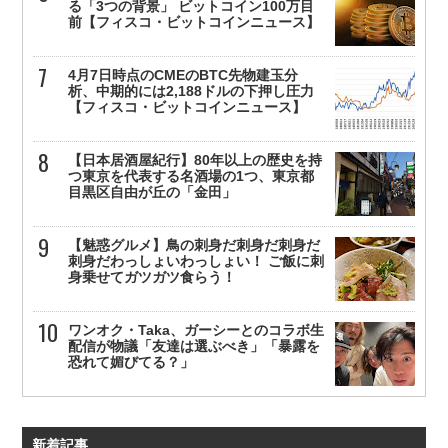
る「3つの背景」 ビットコイン100万目
前【フィスコ・ビットコインニュース】
4月7日時点のCMEのBTC先物建玉分
析、中期的には2,188ドルの下押し圧力
【フィスコ・ビットコインニュース】
【日本居酒屋紀行】80年以上の歴史を持
つ東京を代表する名酒場の1つ、東京都
目黒区自由が丘の「金田」
【魅惑グルメ】鳥の刺身だ刺身だ刺身だ
刺身だわっしょいわっしょい！ ご飯に刺
身乗せてガツガツ食らう！
ワンオク・Taka、ガーシーとのコラボ生
配信が物議「友達は選ぶべき」「暴露を
恐れて媚びてる？」
新着記事