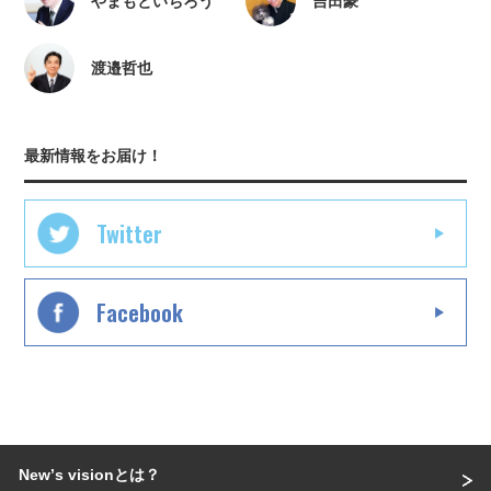
やまもといちろう
吉田豪
渡邉哲也
最新情報をお届け！
Twitter
Facebook
Newʼs visionとは？