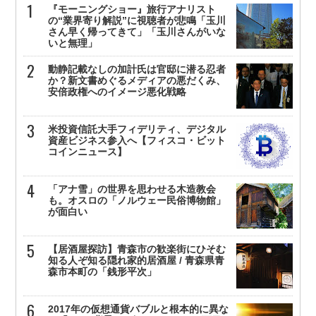
『モーニングショー』旅行アナリスト
の“業界寄り解説”に視聴者が悲鳴「玉川
さん早く帰ってきて」「玉川さんがいな
いと無理」
動静記載なしの加計氏は官邸に潜る忍者
か？新文書めぐるメディアの悪だくみ、
安倍政権へのイメージ悪化戦略
米投資信託大手フィデリティ、デジタル
資産ビジネス参入へ【フィスコ・ビット
コインニュース】
「アナ雪」の世界を思わせる木造教会
も。オスロの「ノルウェー民俗博物館」
が面白い
【居酒屋探訪】青森市の歓楽街にひそむ
知る人ぞ知る隠れ家的居酒屋 / 青森県青
森市本町の「銭形平次」
2017年の仮想通貨バブルと根本的に異な