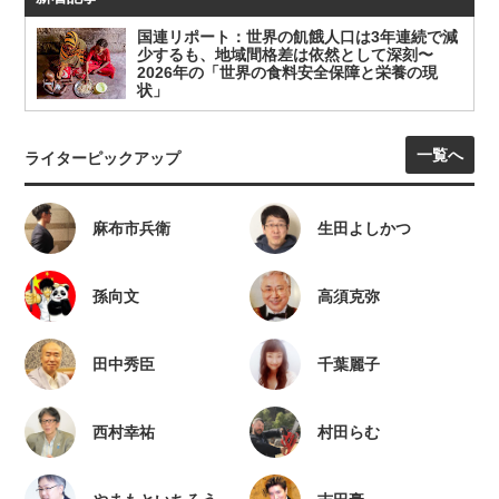
国連リポート：世界の飢餓人口は3年連続で減
少するも、地域間格差は依然として深刻〜
2026年の「世界の食料安全保障と栄養の現
状」
一覧へ
ライターピックアップ
麻布市兵衛
生田よしかつ
孫向文
高須克弥
田中秀臣
千葉麗子
西村幸祐
村田らむ