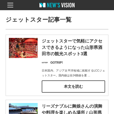
ジェットスター記事一覧
ジェットスターで気軽にアクセ
スできるようになった山形県酒
田市の観光スポット3選
GOTRIP!
日本国内、アジア太平洋地域に就航するLCCジェ
ットスター。国内線は全24路線を運
…
本文を読む
リーズナブルに舞娘さんの演舞
や料理を楽しめる場所 / 山形県