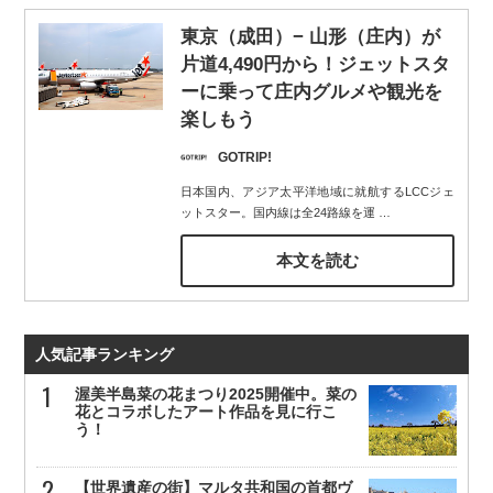
東京（成田）− 山形（庄内）が
片道4,490円から！ジェットスタ
ーに乗って庄内グルメや観光を
楽しもう
GOTRIP!
日本国内、アジア太平洋地域に就航するLCCジェ
ットスター。国内線は全24路線を運
…
本文を読む
人気記事ランキング
渥美半島菜の花まつり2025開催中。菜の
花とコラボしたアート作品を見に行こ
う！
【世界遺産の街】マルタ共和国の首都ヴ