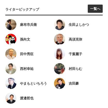
一覧へ
ライターピックアップ
麻布市兵衛
生田よしかつ
孫向文
高須克弥
田中秀臣
千葉麗子
西村幸祐
村田らむ
やまもといちろう
吉田豪
渡邉哲也