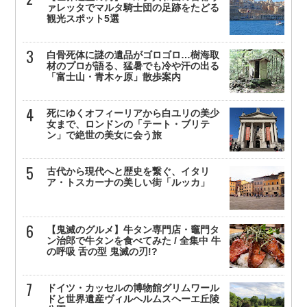
ァレッタでマルタ騎士団の足跡をたどる
観光スポット5選
白骨死体に謎の遺品がゴロゴロ…樹海取
材のプロが語る、猛暑でも冷や汗の出る
「富士山・青木ヶ原」散歩案内
死にゆくオフィーリアから白ユリの美少
女まで、ロンドンの「テート・ブリテ
ン」で絶世の美女に会う旅
古代から現代へと歴史を繋ぐ、イタリ
ア・トスカーナの美しい街「ルッカ」
【鬼滅のグルメ】牛タン専門店・竈門タ
ン治郎で牛タンを食べてみた / 全集中 牛
の呼吸 舌の型 鬼滅の刃!?
ドイツ・カッセルの博物館グリムワール
ドと世界遺産ヴィルヘルムスヘーエ丘陵