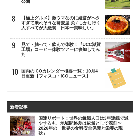
公園
【極上グルメ】激ウマなのに経営がヘタ
すぎて潰れそうな蕎麦屋 尖 / しかし行く
人すべてが大絶賛「日本一美味しい」
見て・触って・飲んで体験！『UCC滋賀
工場』コーヒー体験ツアーに参加してみ
た
国内のICOカレンダー概要一覧：10月4
日更新【フィスコ・ICOニュース】
新着記事
国連リポート：世界の飢餓人口は3年連続で減
少するも、地域間格差は依然として深刻〜
2026年の「世界の食料安全保障と栄養の現
状」