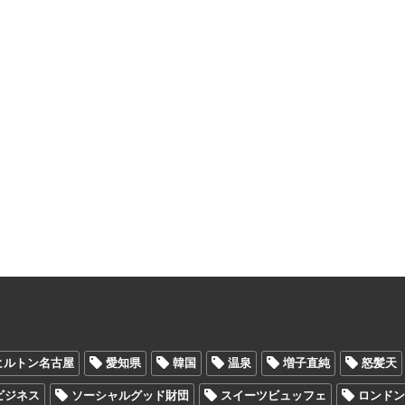
ヒルトン名古屋
愛知県
韓国
温泉
増子直純
怒髪天
Oビジネス
ソーシャルグッド財団
スイーツビュッフェ
ロンド