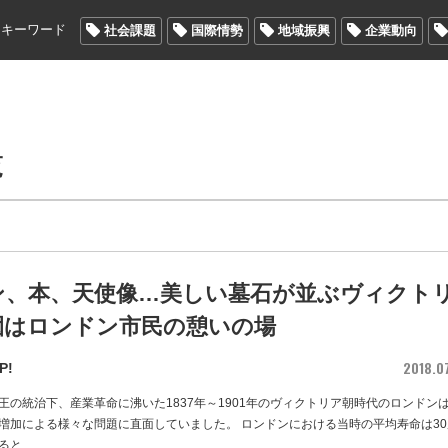
メキーワード
社会課題
国際情勢
地域振興
企業動向
覧
ン、本、天使像…美しい墓石が並ぶヴィクト
園はロンドン市民の憩いの場
2018.0
P!
王の統治下、産業革命に沸いた1837年～1901年のヴィクトリア朝時代のロンドン
増加による様々な問題に直面していました。 ロンドンにおける当時の平均寿命は30
ると
…