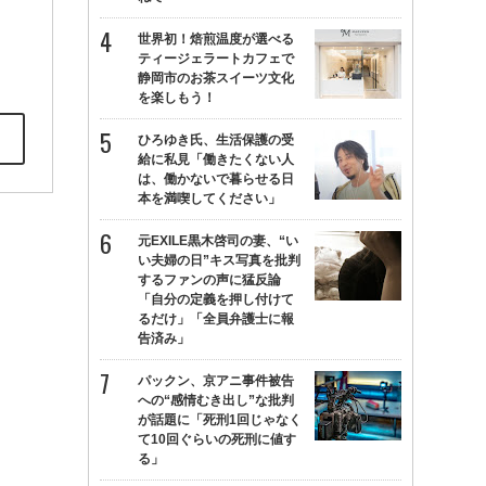
世界初！焙煎温度が選べる
ティージェラートカフェで
静岡市のお茶スイーツ文化
を楽しもう！
ひろゆき氏、生活保護の受
給に私見「働きたくない人
は、働かないで暮らせる日
本を満喫してください」
元EXILE黒木啓司の妻、“い
い夫婦の日”キス写真を批判
するファンの声に猛反論
「自分の定義を押し付けて
るだけ」「全員弁護士に報
告済み」
パックン、京アニ事件被告
への“感情むき出し”な批判
が話題に「死刑1回じゃなく
て10回ぐらいの死刑に値す
る」