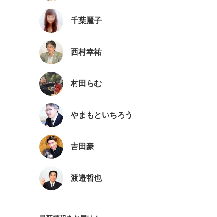
千葉麗子
西村幸祐
村田らむ
やまもといちろう
吉田豪
渡邉哲也