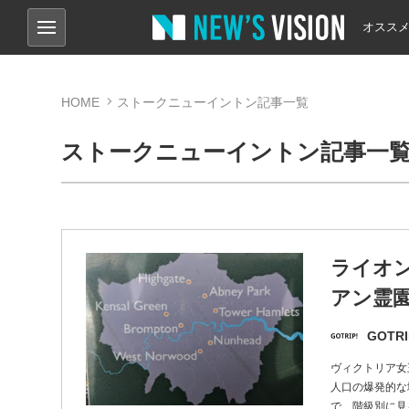
オスス
HOME
ストークニューイントン記事一覧
ストークニューイントン記事一
ライオ
アン霊
GOTRI
ヴィクトリア女
人口の爆発的な
で、階級別に見