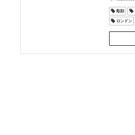
彫刻
ロンドン