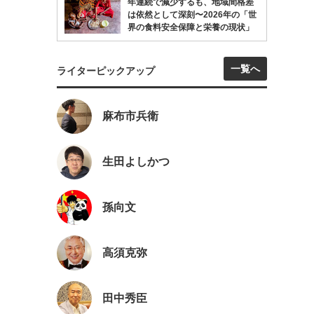
年連続で減少するも、地域間格差
は依然として深刻〜2026年の「世
界の食料安全保障と栄養の現状」
一覧へ
ライターピックアップ
麻布市兵衛
生田よしかつ
孫向文
高須克弥
田中秀臣