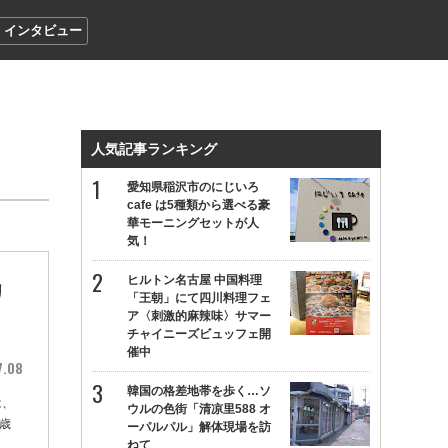
インタビュー
人気記事ランキング
愛知県稲沢市のにじいろ
cafe は5種類から選べる豪
華モーニングセットが人
気！
ヒルトン名古屋 中国料理
リ
「王朝」にて四川料理フェ
ア〈刺激的麻辣味〉サマー
チャイニーズビュッフェ開
催中
7.08
韓国の格差地帯を歩く…ソ
は、
ウルの色街「清凉里588 オ
歳
ーパルパル」解体現場を訪
ねて