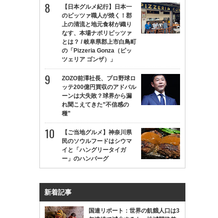
【日本グルメ紀行】日本一
のピッツァ職人が焼く！郡
上の清流と地元食材が織り
なす、本場ナポリピッツァ
とは？ / 岐阜県郡上市白鳥町
の「Pizzeria Gonza（ピッ
ツェリア ゴンザ）」
ZOZO前澤社長、プロ野球ロ
ッテ200億円買収のアドバル
ーンは大失敗？球界から漏
れ聞こえてきた”不信感の
種”
【ご当地グルメ】神奈川県
民のソウルフードはシウマ
イと「ハングリータイガ
ー」のハンバーグ
新着記事
国連リポート：世界の飢餓人口は3