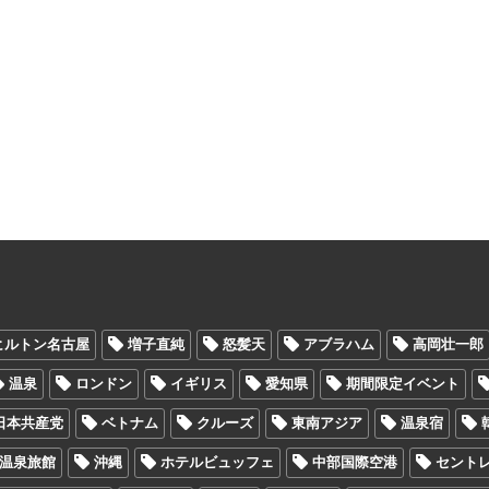
ヒルトン名古屋
増子直純
怒髪天
アブラハム
高岡壮一郎
温泉
ロンドン
イギリス
愛知県
期間限定イベント
日本共産党
ベトナム
クルーズ
東南アジア
温泉宿
温泉旅館
沖縄
ホテルビュッフェ
中部国際空港
セント