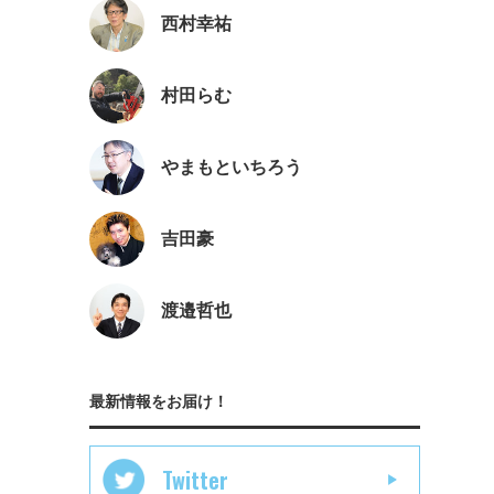
西村幸祐
村田らむ
やまもといちろう
吉田豪
渡邉哲也
最新情報をお届け！
Twitter