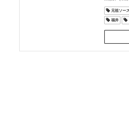
元祖ソー
福井