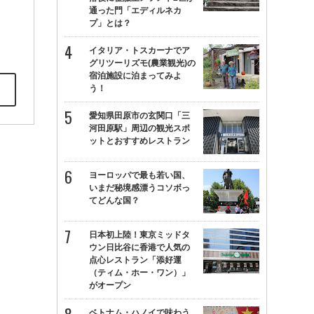
通った門「エディルネカ
プ」とは？
イタリア・トスカーナでア
グリツーリズモ(農業観光)の
宿泊施設に泊まってみよ
う！
愛知県田原市の玄関口「三
河田原駅」周辺の観光スポ
ットとおすすめレストラン
ヨーロッパで最も若い国、
いまだ秘境感漂うコソボっ
てどんな国？
日本初上陸！東京ミッドタ
ウン日比谷に香港で人気の
点心レストラン「添好運
（ティム・ホー・ワン）」
がオープン
ベトナム・ハノイで味わう