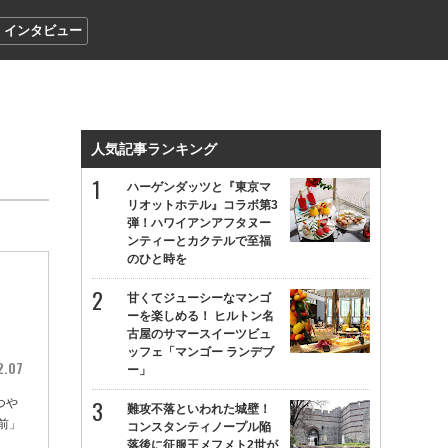
インタビュー
人気記事ランキング
ハーゲンダッツと『東京マ
リオットホテル』コラボ第3
弾！ハワイアンアフタヌー
ンティーとカクテルで至福
のひと時を
甘くてジューシーなマンゴ
ーを楽しめる！ ヒルトン名
古屋のサマースイーツビュ
ッフェ「マンゴー ランデブ
2.07
ー」
つや
難攻不落といわれた城壁！
前」
コンスタンティノープル陥
落後に征服王メフメト2世が