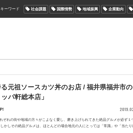
メキーワード
社会課題
国際情勢
地域振興
企業動向
る元祖ソースカツ丼のお店 / 福井県福井市の
ロッパ軒総本店」
2019.0
P!
れぞれの街や地域の方々がこよなく愛し、磨き上げられてきた絶品グルメが必ず１
 しかしその絶品グルメは、ほとんどの場合地元の人にとっては「常識」や「当たり
…