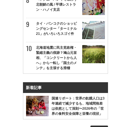
北朝鮮の風 / 平壌レストラ
ン・ハノイ支店
タイ・バンコクのショッピ
ングセンター「ターミナル
21」がいろいろスゴイ件
北海道地震に民主党政権・
緊縮主義の痕跡？鳩山元首
相、「コンクリートから人
へ」から一転し「国土のメ
ンテ」を主張する滑稽
新着記事
国連リポート：世界の飢餓人口は3
年連続で減少するも、地域間格差
は依然として深刻〜2026年の「世
界の食料安全保障と栄養の現状」