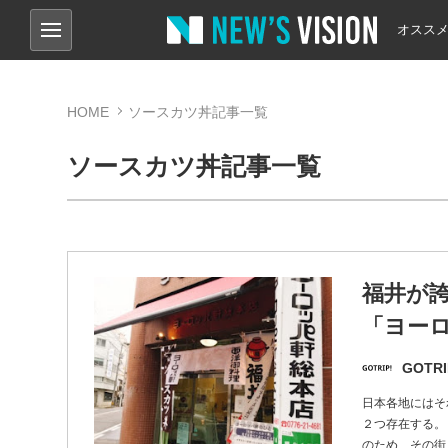
オスス
HOME
ソースカツ丼記事一覧
ソースカツ丼記事一覧
福井が誇
「ヨー
GOTRI
日本各地にはそ
２つ存在する。
のため、その街