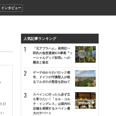
インタビュー
人気記事ランキング
「元アブラハム」高岡壮一
郎氏の仮想通貨ICO事業『ソ
ーシャルグッド財団』への
懸念と疑念
ゲーテゆかりのバロック都
ポ
市、ドイツの守護聖人が眠
るフルダの大聖堂を訪ねて
ど
スペインに行ったら必ず立
ち寄りたい！「エル・コル
1.17
テ・イングレス」は国内91
店舗を展開するスペイン最
ない
大のデパート