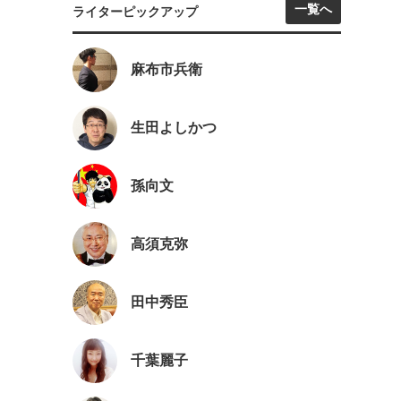
一覧へ
ライターピックアップ
麻布市兵衛
生田よしかつ
孫向文
高須克弥
田中秀臣
千葉麗子