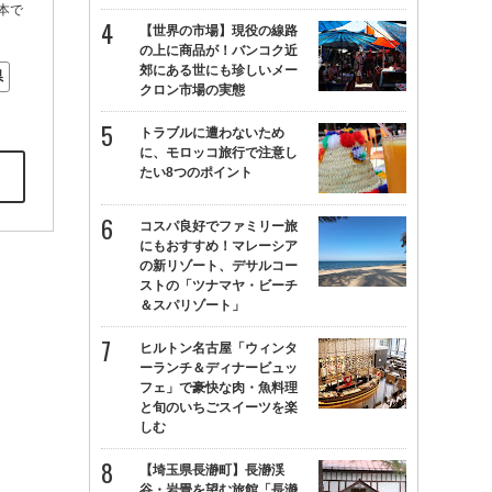
本で
【世界の市場】現役の線路
の上に商品が！バンコク近
郊にある世にも珍しいメー
県
クロン市場の実態
トラブルに遭わないため
に、モロッコ旅行で注意し
たい8つのポイント
コスパ良好でファミリー旅
にもおすすめ！マレーシア
の新リゾート、デサルコー
ストの「ツナマヤ・ビーチ
＆スパリゾート」
ヒルトン名古屋「ウィンタ
ーランチ＆ディナービュッ
フェ」で豪快な肉・魚料理
と旬のいちごスイーツを楽
しむ
【埼玉県長瀞町】長瀞渓
谷・岩畳を望む旅館「長瀞