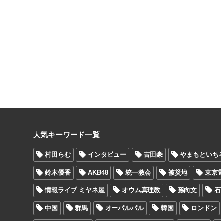
人気キーワード一覧
村田らむ
インタビュー
吉田豪
やまもといち
鈴木優香
AKB48
統一教会
被災地
東京
情報ライブ ミヤネ屋
オウム真理教
孫向文
石
中国
群馬
オーパルパル
韓国
ロンドン