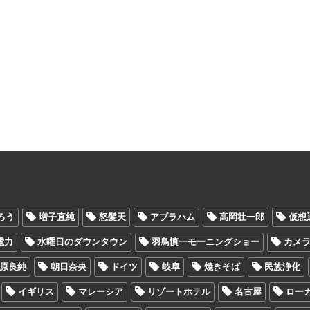
ろう
増子直純
怒髪天
アブラハム
高岡壮一郎
仮想
電力
水曜日のダウンタウン
羽鳥慎一モーニングショー
カメ
原良純
朝日奈央
ドイツ
岐阜
焼きそば
民族浄化
イギリス
マレーシア
リゾートホテル
名古屋
ロー