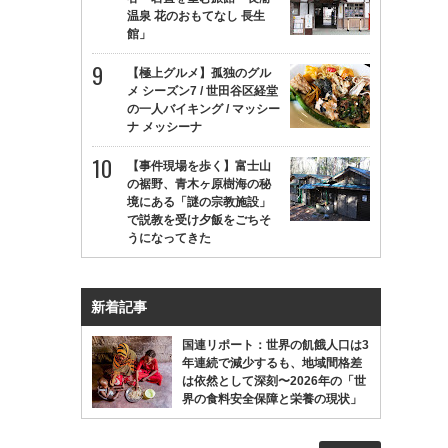
温泉 花のおもてなし 長生
館」
【極上グルメ】孤独のグル
メ シーズン7 / 世田谷区経堂
の一人バイキング / マッシー
ナ メッシーナ
【事件現場を歩く】富士山
の裾野、青木ヶ原樹海の秘
境にある「謎の宗教施設」
で説教を受け夕飯をごちそ
うになってきた
新着記事
国連リポート：世界の飢餓人口は3
年連続で減少するも、地域間格差
は依然として深刻〜2026年の「世
界の食料安全保障と栄養の現状」