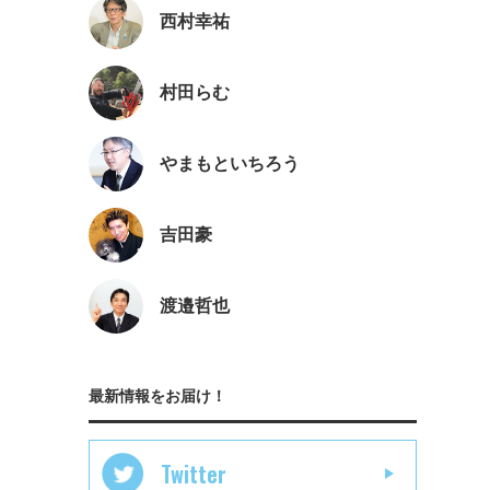
西村幸祐
村田らむ
やまもといちろう
吉田豪
渡邉哲也
最新情報をお届け！
Twitter