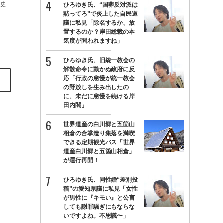
歴史
ひろゆき氏、“国葬反対派は
黙ってろ”で炎上した自民道
議に私見「除名するか、放
置するのか？岸田総裁の本
気度が問われますね」
ひろゆき氏、旧統一教会の
解散命令に動かぬ政府に反
応「行政の怠慢が統一教会
の野放しを生み出したの
に、未だに怠慢を続ける岸
田内閣」
世界遺産の白川郷と五箇山
相倉の合掌造り集落を満喫
できる定期観光バス「世界
遺産白川郷と五箇山相倉」
が運行再開！
ひろゆき氏、同性婚“差別投
稿”の愛知県議に私見「女性
が男性に『キモい』と公言
しても謝罪騒ぎにもならな
いですよね。不思議〜」