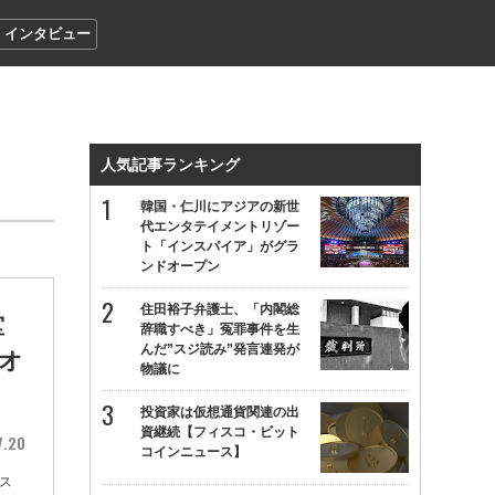
インタビュー
人気記事ランキング
韓国・仁川にアジアの新世
代エンタテイメントリゾー
ト「インスパイア」がグラ
ンドオープン
住田裕子弁護士、「内閣総
堂
辞職すべき」冤罪事件を生
んだ”スジ読み”発言連発が
にオ
物議に
投資家は仮想通貨関連の出
資継続【フィスコ・ビット
7.20
コインニュース】
ース