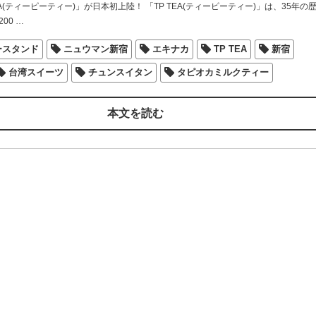
EA(ティーピーティー)」が日本初上陸！ 「TP TEA(ティーピーティー)」は、35年の
00
…
ースタンド
ニュウマン新宿
エキナカ
TP TEA
新宿
台湾スイーツ
チュンスイタン
タピオカミルクティー
本文を読む