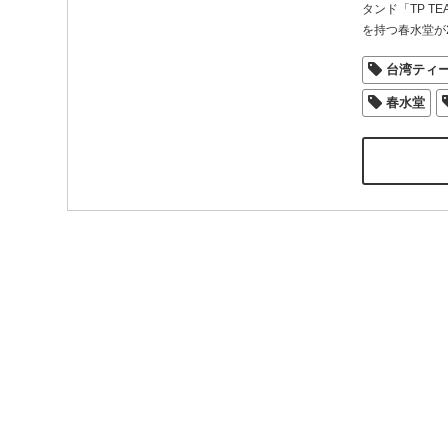
タンド「TP T
を持つ春水堂が2
台湾ティ
春水堂