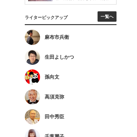
一覧へ
ライターピックアップ
麻布市兵衛
生田よしかつ
孫向文
高須克弥
田中秀臣
千葉麗子