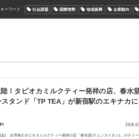
メキーワード
社会課題
国際情勢
地域振興
企業動向
上陸！タピオカミルクティー発祥の店、春水
スタンド「TP TEA」が新宿駅のエキナカ
！
2018.0
P!
0日(金)、台湾発のタピオカミルクティー発祥の店「春水堂(チュンスイタン)」のティ