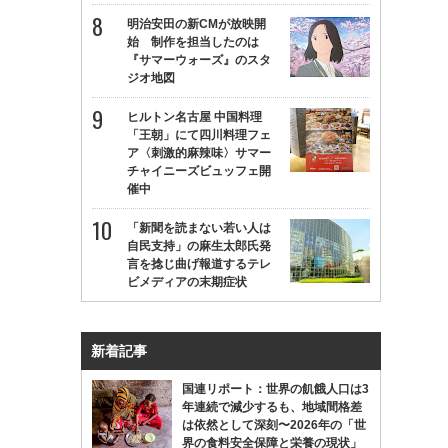
明治安田の新CMが放映開
始 制作を担当したのは
『サマーウォーズ』のスタ
ジオ地図
ヒルトン名古屋 中国料理
「王朝」にて四川料理フェ
ア〈刺激的麻辣味〉サマー
チャイニーズビュッフェ開
催中
「新聞を読まない若い人は
自民支持」の麻生太郎氏発
言を捻じ曲げ報道するテレ
ビメディアの末期症状
新着記事
国連リポート：世界の飢餓人口は3
年連続で減少するも、地域間格差
は依然として深刻〜2026年の「世
界の食料安全保障と栄養の現状」