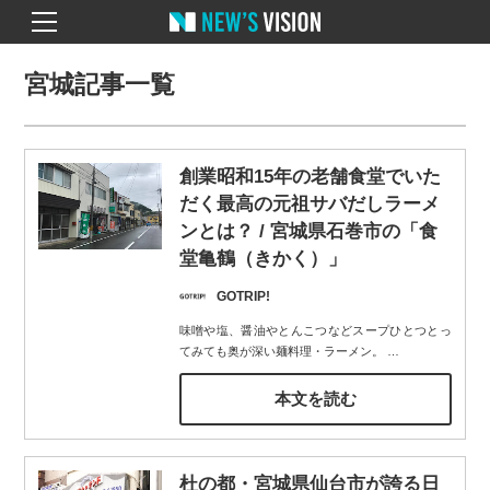
宮城記事一覧
創業昭和15年の老舗食堂でいた
だく最高の元祖サバだしラーメ
ンとは？ / 宮城県石巻市の「食
堂亀鶴（きかく）」
GOTRIP!
味噌や塩、醤油やとんこつなどスープひとつとっ
てみても奥が深い麺料理・ラーメン。
…
本文を読む
杜の都・宮城県仙台市が誇る日