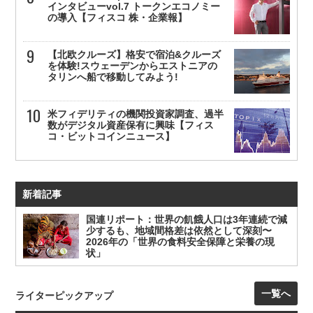
インタビューvol.7 トークンエコノミー
の導入【フィスコ 株・企業報】
【北欧クルーズ】格安で宿泊&クルーズ
を体験!スウェーデンからエストニアの
タリンへ船で移動してみよう!
米フィデリティの機関投資家調査、過半
数がデジタル資産保有に興味【フィス
コ・ビットコインニュース】
新着記事
国連リポート：世界の飢餓人口は3年連続で減
少するも、地域間格差は依然として深刻〜
2026年の「世界の食料安全保障と栄養の現
状」
一覧へ
ライターピックアップ