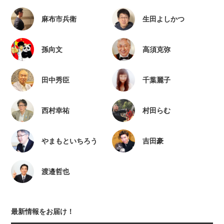
麻布市兵衛
生田よしかつ
孫向文
高須克弥
田中秀臣
千葉麗子
西村幸祐
村田らむ
やまもといちろう
吉田豪
渡邉哲也
最新情報をお届け！