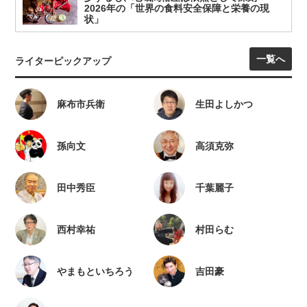
2026年の「世界の食料安全保障と栄養の現
状」
一覧へ
ライターピックアップ
麻布市兵衛
生田よしかつ
孫向文
高須克弥
田中秀臣
千葉麗子
西村幸祐
村田らむ
やまもといちろう
吉田豪