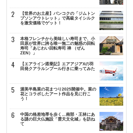
【世界のお土産】バンコクの「ジムトン
プソンアウトレット」で高級タイシルク
を激安価格でゲット！
本格フレンチから美味しい寿司まで、小
田原が世界に誇る唯一無二の魅惑の回転
寿司「あじわい回転寿司 禅 （ぜん
ZEN）」
【エアライン搭乗記】エアアジアXの羽
田発クアラルンプール行きに乗ってみた
渥美半島菜の花まつり2025開催中。菜の
花とコラボしたアート作品を見に行こ
う！
中国の格差地帯を歩く…南部・王林にあ
る謎の巨大仏施設「雲天文化城」を訪ね
て