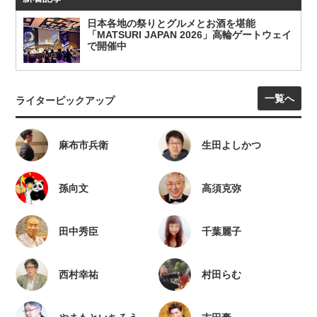
日本各地の祭りとグルメとお酒を堪能
「MATSURI JAPAN 2026」高輪ゲートウェイ
で開催中
一覧へ
ライターピックアップ
麻布市兵衛
生田よしかつ
孫向文
高須克弥
田中秀臣
千葉麗子
西村幸祐
村田らむ