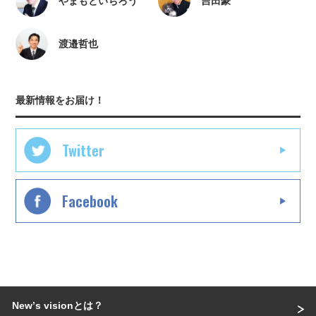
やまもといちろう
吉田豪
渡邉哲也
最新情報をお届け！
Twitter
Facebook
Newʼs visionとは？