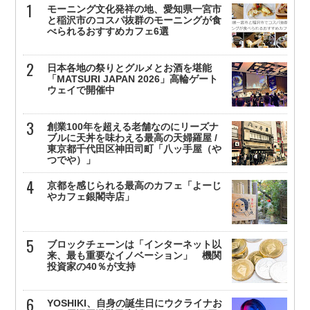
モーニング文化発祥の地、愛知県一宮市
と稲沢市のコスパ抜群のモーニングが食
べられるおすすめカフェ6選
日本各地の祭りとグルメとお酒を堪能
「MATSURI JAPAN 2026」高輪ゲート
ウェイで開催中
創業100年を超える老舗なのにリーズナ
ブルに天丼を味わえる最高の天婦羅屋 /
東京都千代田区神田司町「八ッ手屋（や
つでや）」
京都を感じられる最高のカフェ「よーじ
やカフェ銀閣寺店」
ブロックチェーンは「インターネット以
来、最も重要なイノベーション」 機関
投資家の40％が支持
YOSHIKI、自身の誕生日にウクライナお