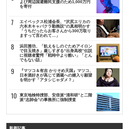
よび周辺国避難民支援のため1,000万円
を寄付
エイベックス松浦会長、“沢尻エリカの
六本木キャバクラ勤務説”の真相明かす
「うちだったらお客さんから300万取り
ますって言われて…」
浜田雅功、「飢えをしのぐためアイロン
で目玉焼き」厳しすぎる“出身高校”伝説
に視聴者驚愕「戦時中より酷い」「とん
でもない話」
『マツコ＆有吉 かりそめ天国』マツコ、
日本酒好きが高じて酒蔵への婿入り願望
を明かす「アタシじゃダメ？」
東京地検特捜部、安倍派“清和研”と二階
派“志帥会”の事務所に強制捜査
新着記事