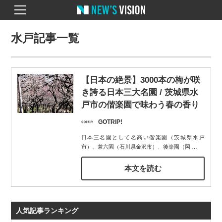
水戸記事一覧
【日本の絶景】3000本の梅が咲
き誇る日本三大名園 / 茨城県水
戸市の偕楽園で味わう春の香り
GOTRIP!
日本三名園として名高い偕楽園（茨城県水戸
市）、兼六園（石川県金沢市）、後楽園（岡
…
本文を読む
人気記事ランキング