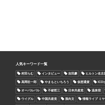
人気キーワード一覧
村田らむ
インタビュー
吉田豪
ヒルトン名古
高岡壮一郎
やまもといちろう
仮想通貨
IC
オーパルパル
不破哲三
日本共産党
温泉宿
ウイグル
中国共産党
孫向文
情報ライブ ミ