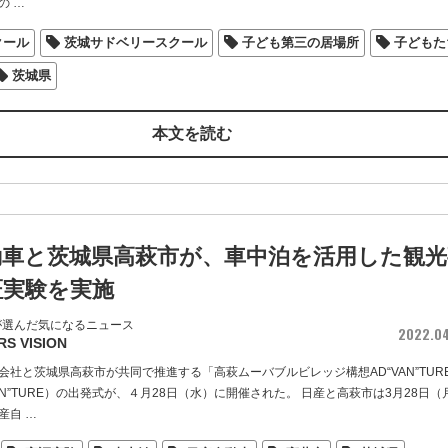
の
…
クール
茨城サドベリースクール
子ども第三の居場所
子どもた
茨城県
本文を読む
動車と茨城県高萩市が、車中泊を活用した観光
証実験を実施
が選んだ気になるニュース
2022.0
RS VISION
会社と茨城県高萩市が共同で推進する「高萩ムーバブルビレッジ構想AD“VAN”TUR
AN”TURE）の出発式が、４月28日（水）に開催された。 日産と高萩市は3月28日（
産自
…