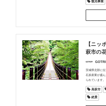
観光事業
【ニッ
萩市の
GOTRI
茨城県北部に位
石炭産業が盛ん
られています。
高萩市
絶景