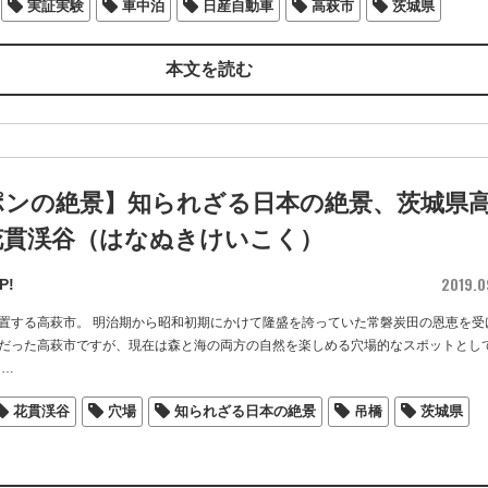
実証実験
車中泊
日産自動車
高萩市
茨城県
本文を読む
ポンの絶景】知られざる日本の絶景、茨城県
花貫渓谷（はなぬきけいこく）
2019.0
P!
置する高萩市。 明治期から昭和初期にかけて隆盛を誇っていた常磐炭田の恩恵を受
だった高萩市ですが、現在は森と海の両方の自然を楽しめる穴場的なスポットとし
…
花貫渓谷
穴場
知られざる日本の絶景
吊橋
茨城県