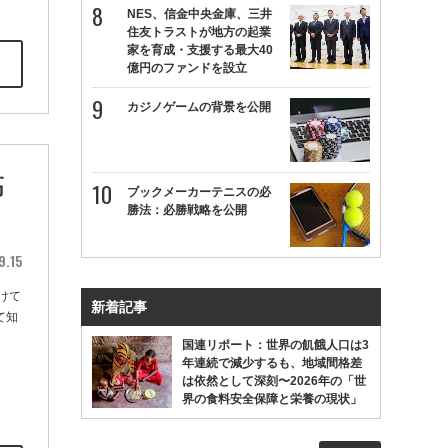
NES、信金中央金庫、三井
住友トラストが地方の起業
家を育成・支援する最大40
億円のファンドを設立
カジノゲームの背景を公開
高
ブックメーカーテニスの必
勝法：必勝戦略を公開
9.15
けて
新着記事
て知
国連リポート：世界の飢餓人口は3
年連続で減少するも、地域間格差
は依然として深刻〜2026年の「世
界の食料安全保障と栄養の現状」