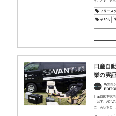
うことで「第三
フリース
子ども
日産自
業の実
編集部
EDITO
日産自動車株式
（以下、AD“V
に「高萩市と日