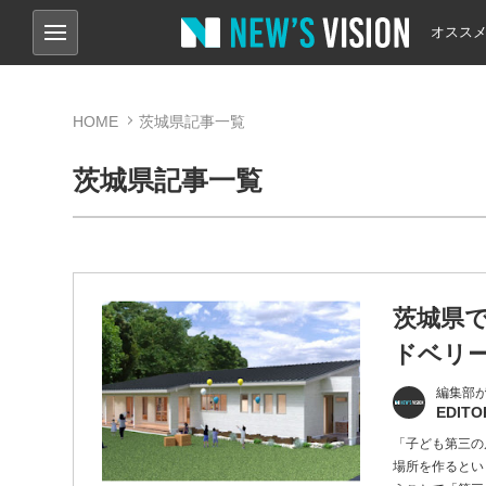
オスス
HOME
茨城県記事一覧
茨城県記事一覧
茨城県
ドベリ
編集部
EDITO
「子ども第三の
場所を作るとい