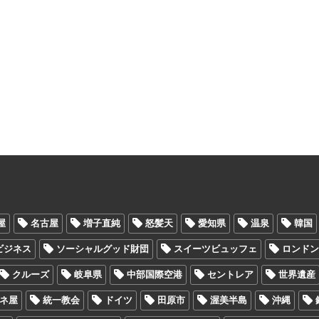
屋
名古屋
増子直純
怒髪天
愛知県
温泉
韓国
Oビジネス
ソーシャルグッド財団
スイーツビュッフェ
ロンド
クルーズ
岐阜県
中部国際空港
セントレア
世界遺産
ヤネ屋
統一教会
ドイツ
田原市
渥美半島
沖縄