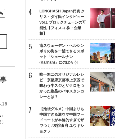
LONGHASH Japan代表 ク
ち
リス・ダイ氏インタビュー
vol.1 ブロックチェーンの可
能性【フィスコ 株・企業
報】
南スウェーデン・ヘルシン
ボリの街を一望できるスポ
ット「シェールナン
(Kärnan)」にのぼろう!
唯一無二のオリジナルレシ
事
ピ！京都府京都市上京区で
味わう牛スジとザクロをつ
かった絶品のパキスタンカ
レーとは？
4.29
【池袋グルメ】中国よりも
中国すぎる激ウマ中国フー
E」
ドコートが本格的すぎてザ
月）
ワつく / 友誼食府 ユウギシ
ョクフ