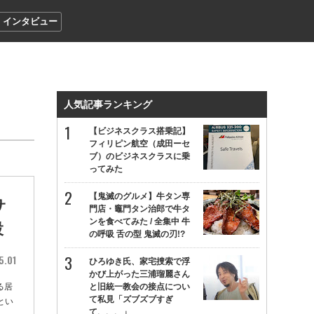
インタビュー
人気記事ランキング
【ビジネスクラス搭乗記】
フィリピン航空（成田ーセ
ブ）のビジネスクラスに乗
ってみた
【鬼滅のグルメ】牛タン専
サ
門店・竈門タン治郎で牛タ
ンを食べてみた / 全集中 牛
設
の呼吸 舌の型 鬼滅の刃!?
5.01
ひろゆき氏、家宅捜索で浮
かび上がった三浦瑠麗さん
る居
と旧統一教会の接点につい
て私見「ズブズブすぎ
とい
て、、、」