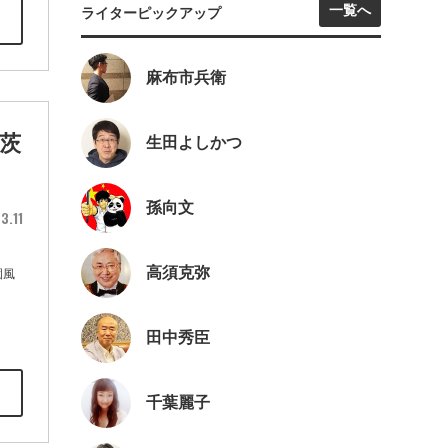
一覧へ
ライターピックアップ
麻布市兵衛
 茨
生田よしかつ
孫向文
3.11
高須克弥
園風
田中秀臣
千葉麗子