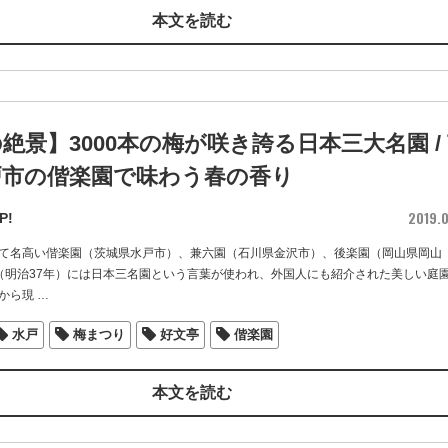
本文を読む
絶景】3000本の梅が咲き誇る日本三大名園 /
戸市の偕楽園で味わう春の香り
2019.0
P!
て名高い偕楽園（茨城県水戸市）、兼六園（石川県金沢市）、後楽園（岡山県岡山
4年（明治37年）には日本三名園という言葉が使われ、外国人にも紹介された美しい庭
から現
…
水戸
梅まつり
好文亭
偕楽園
本文を読む