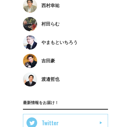
西村幸祐
村田らむ
やまもといちろう
吉田豪
渡邉哲也
最新情報をお届け！
Twitter