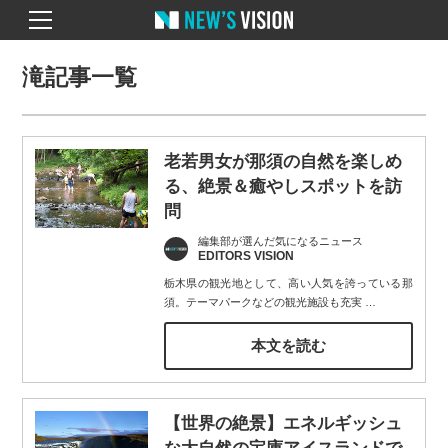
滝記事一覧
老若男女が那須の自然を楽しめ
る、絶景＆癒やしスポットを訪
問
編集部が選んだ気になるニュース
EDITORS VISION
栃木県の観光地として、高い人気を誇っている那
須。テーマパークなどの観光施設も充実
…
本文を読む
【世界の絶景】エネルギッシュ