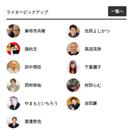
一覧へ
ライターピックアップ
麻布市兵衛
生田よしかつ
孫向文
高須克弥
田中秀臣
千葉麗子
西村幸祐
村田らむ
やまもといちろう
吉田豪
渡邉哲也