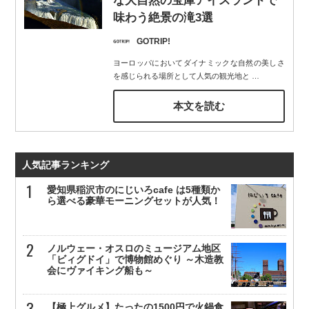
な大自然の宝庫アイスランドで
味わう絶景の滝3選
GOTRIP!
ヨーロッパにおいてダイナミックな自然の美しさ
を感じられる場所として人気の観光地と
…
本文を読む
人気記事ランキング
愛知県稲沢市のにじいろcafe は5種類か
ら選べる豪華モーニングセットが人気！
ノルウェー・オスロのミュージアム地区
「ビィグドイ」で博物館めぐり ～木造教
会にヴァイキング船も～
【極上グルメ】たったの1500円で火鍋食