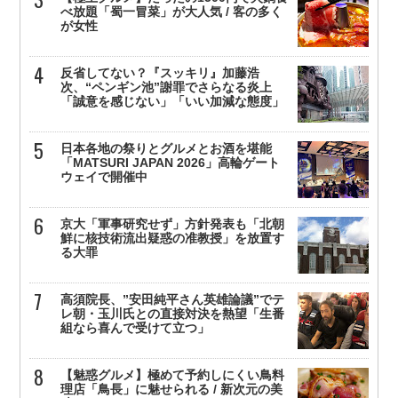
べ放題「蜀一冒菜」が大人気 / 客の多く
が女性
反省してない？『スッキリ』加藤浩
次、“ペンギン池”謝罪でさらなる炎上
「誠意を感じない」「いい加減な態度」
日本各地の祭りとグルメとお酒を堪能
「MATSURI JAPAN 2026」高輪ゲート
ウェイで開催中
京大「軍事研究せず」方針発表も「北朝
鮮に核技術流出疑惑の准教授」を放置す
る大罪
高須院長、”安田純平さん英雄論議”でテ
レ朝・玉川氏との直接対決を熱望「生番
組なら喜んで受けて立つ」
【魅惑グルメ】極めて予約しにくい鳥料
理店「鳥長」に魅せられる / 新次元の美