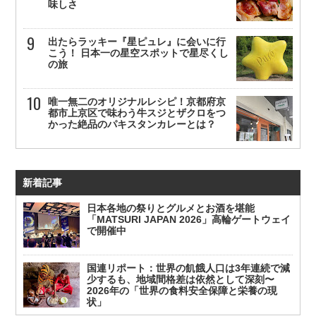
味しさ
出たらラッキー『星ピュレ』に会いに行
こう！ 日本一の星空スポットで星尽くし
の旅
唯一無二のオリジナルレシピ！京都府京
都市上京区で味わう牛スジとザクロをつ
かった絶品のパキスタンカレーとは？
新着記事
日本各地の祭りとグルメとお酒を堪能
「MATSURI JAPAN 2026」高輪ゲートウェイ
で開催中
国連リポート：世界の飢餓人口は3年連続で減
少するも、地域間格差は依然として深刻〜
2026年の「世界の食料安全保障と栄養の現
状」